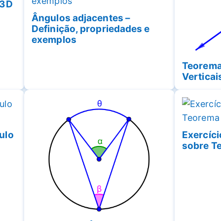
 3D
Ângulos adjacentes –
Definição, propriedades e
exemplos
Teorema
Verticai
ulo
Exercíci
sobre T