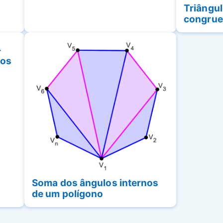
Triângu
congrue
–
los
Soma dos ângulos internos
de um polígono