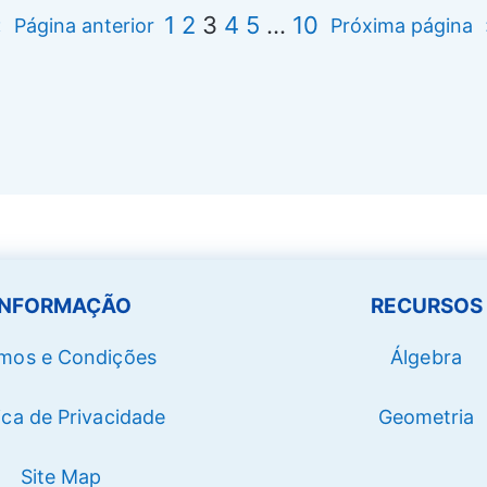
1
2
3
4
5
…
10
«
Página anterior
Próxima página
INFORMAÇÃO
RECURSOS
mos e Condições
Álgebra
tica de Privacidade
Geometria
Site Map