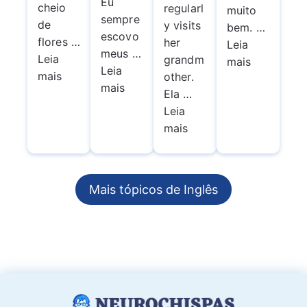
Eu
cheio
regularl
muito
sempre
de
y visits
bem. …
escovo
flores …
her
Leia
meus …
Leia
grandm
mais
Leia
mais
other.
mais
Ela …
Leia
mais
Mais tópicos de Inglês