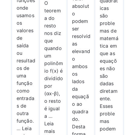
funções
quadrát
O
absolut
onde
icas
teorem
o
usamos
são
a do
podem
os
proble
resto
ser
valores
mas de
nos diz
resolvid
de
matemá
que
as
saída
tica em
quando
elevand
ou
que as
um
o
resultad
equaçõ
polinôm
ambos
os de
es não
io f(x) é
os
uma
são
dividido
lados
função
dadas
por
da
como
diretam
(αx-β),
equaçã
entrada
ente.
o resto
o ao
s de
Esses
é igual
quadra
outra
proble
a …
do.
função.
mas
Leia
Desta
… Leia
podem
mais
forma,