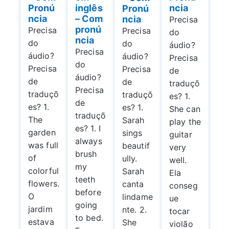
inglês
Pronú
ncia
Pronú
– Com
ncia
ncia
Precisa
pronú
Precisa
Precisa
do
ncia
do
do
áudio?
Precisa
áudio?
áudio?
Precisa
do
Precisa
Precisa
de
áudio?
de
de
traduçõ
Precisa
traduçõ
traduçõ
es? 1.
de
es? 1.
es? 1.
She can
traduçõ
The
Sarah
play the
es? 1. I
garden
sings
guitar
always
was full
beautif
very
brush
of
ully.
well.
my
colorful
Sarah
Ela
teeth
flowers.
canta
conseg
before
O
lindame
ue
going
jardim
nte. 2.
tocar
to bed.
estava
She
violão