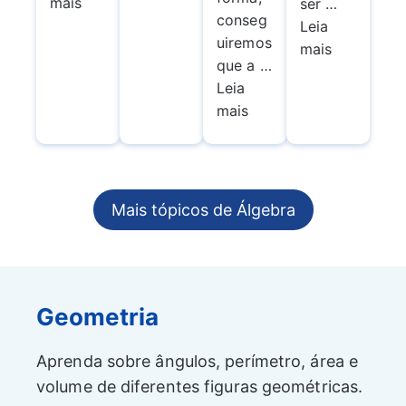
mais
ser …
conseg
Leia
uiremos
mais
que a …
Leia
mais
Mais tópicos de Álgebra
Geometria
Aprenda sobre ângulos, perímetro, área e
volume de diferentes figuras geométricas.