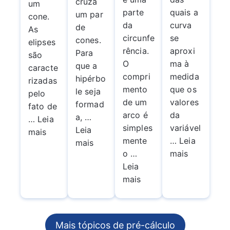
cruza
um
quais a
parte
um par
cone.
curva
da
de
As
se
circunfe
cones.
elipses
aproxi
rência.
Para
são
ma à
O
que a
caracte
medida
compri
hipérbo
rizadas
que os
mento
le seja
pelo
valores
de um
formad
fato de
da
arco é
a, …
… Leia
variável
simples
Leia
mais
… Leia
mente
mais
mais
o …
Leia
mais
Mais tópicos de pré-cálculo