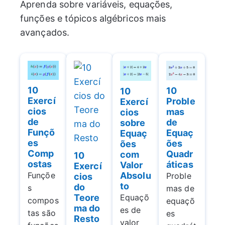
Aprenda sobre variáveis, equações,
funções e tópicos algébricos mais
avançados.
10
10
10
Exercí
Proble
Exercí
cios
mas
cios
de
de
sobre
Funçõ
Equaç
Equaç
es
ões
ões
Comp
Quadr
com
10
ostas
áticas
Valor
Exercí
Absolu
Funçõe
Proble
cios
to
do
s
mas de
Teore
Equaçõ
compos
equaçõ
ma do
es de
tas são
es
Resto
valor