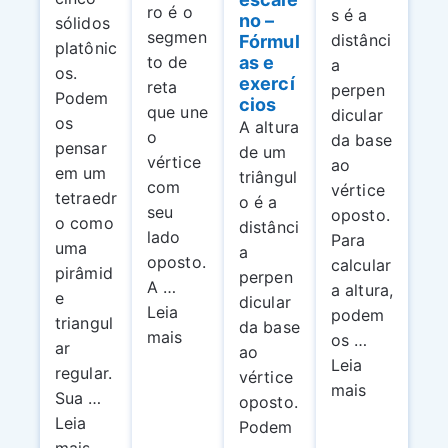
ro é o
s é a
no –
sólidos
segmen
distânci
Fórmul
platônic
as e
to de
a
os.
exercí
reta
perpen
Podem
cios
que une
dicular
os
A altura
o
da base
pensar
de um
vértice
ao
em um
triângul
com
vértice
tetraedr
o é a
seu
oposto.
o como
distânci
lado
Para
uma
a
oposto.
calcular
pirâmid
perpen
A …
a altura,
e
dicular
Leia
podem
triangul
da base
mais
os …
ar
ao
Leia
regular.
vértice
mais
Sua …
oposto.
Leia
Podem
mais