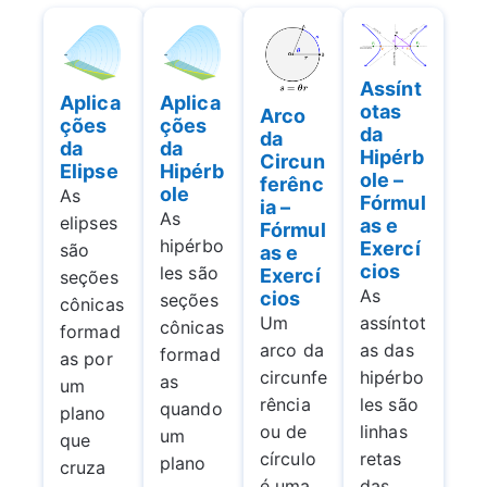
Assínt
Aplica
Aplica
otas
Arco
ções
ções
da
da
da
da
Hipérb
Circun
Elipse
Hipérb
ole –
ferênc
ole
As
Fórmul
ia –
As
elipses
as e
Fórmul
hipérbo
Exercí
são
as e
cios
les são
Exercí
seções
As
cios
seções
cônicas
assíntot
Um
cônicas
formad
as das
arco da
formad
as por
hipérbo
circunfe
as
um
les são
rência
quando
plano
linhas
ou de
um
que
retas
círculo
plano
cruza
das
é uma