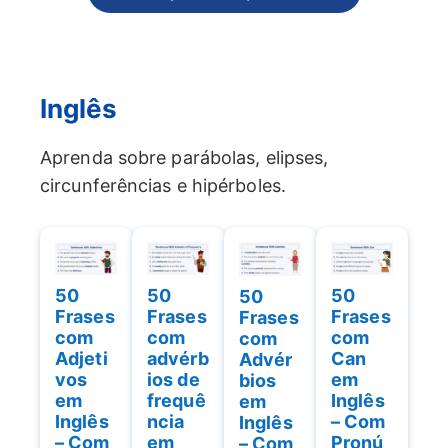
Inglês
Aprenda sobre parábolas, elipses,
circunferências e hipérboles.
50
50
50
50
Frases
Frases
Frases
Frases
com
com
com
com
advérb
Adjeti
Can
Advér
ios de
vos
em
bios
frequê
em
Inglês
em
ncia
Inglês
– Com
Inglês
em
– Com
Pronú
– Com