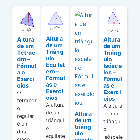
Altura
Altura
Altura
de um
de um
de um
Triâng
Tetrae
Triâng
ulo
dro –
ulo
Equilát
Fórmul
Isósce
ero –
a e
les –
Fórmul
Exercí
Fórmul
as e
cios
as e
Exercí
Exercí
O
cios
cios
tetraedr
A altura
A altura
o
de um
Altura
de um
regular
de um
triângul
triângul
é um
triâng
o
o
dos
ulo
equiláte
isóscele
cinco
escale