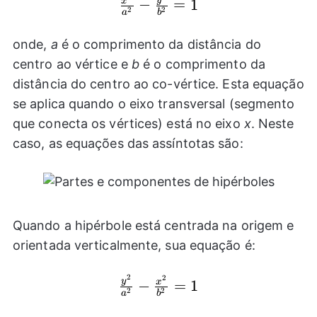
\frac{{{x}^2}}
−
=
1
x
2
2
a
b
{{{a}^2}}-
\frac{{{y}^2}}
onde,
a
é o comprimento da distância do
{{{b}^2}}=1
centro ao vértice e
b
é o comprimento da
distância do centro ao co-vértice. Esta equação
se aplica quando o eixo transversal (segmento
que conecta os vértices) está no eixo
x
. Neste
caso, as equações das assíntotas são:
Quando a hipérbole está centrada na origem e
orientada verticalmente, sua equação é:
2
2
\frac{{{y}^2}}
y
−
=
1
x
2
2
a
b
{{{a}^2}}-