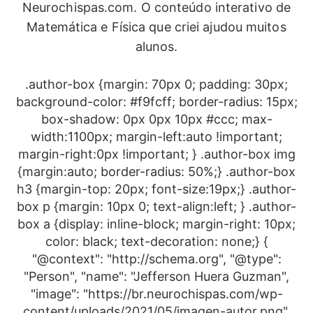
Neurochispas.com. O conteúdo interativo de
Matemática e Física que criei ajudou muitos
alunos.
.author-box {margin: 70px 0; padding: 30px;
background-color: #f9fcff; border-radius: 15px;
box-shadow: 0px 0px 10px #ccc; max-
width:1100px; margin-left:auto !important;
margin-right:0px !important; } .author-box img
{margin:auto; border-radius: 50%;} .author-box
h3 {margin-top: 20px; font-size:19px;} .author-
box p {margin: 10px 0; text-align:left; } .author-
box a {display: inline-block; margin-right: 10px;
color: black; text-decoration: none;} {
"@context": "http://schema.org", "@type":
"Person", "name": "Jefferson Huera Guzman",
"image": "https://br.neurochispas.com/wp-
content/uploads/2021/05/imagen-autor.png",