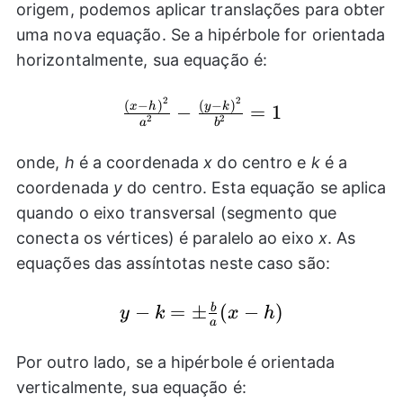
origem, podemos aplicar translações para obter
uma nova equação. Se a hipérbole for orientada
horizontalmente, sua equação é:
2
2
(
−
)
(
−
)
\frac{{{(x-
x
h
y
k
−
=
1
2
2
a
b
h)}^2}}
{{{a}^2}}-
onde,
h
é a coordenada
x
do centro e
k
é a
\frac{{{(y-
coordenada
y
do centro. Esta equação se aplica
k)}^2}}
quando o eixo transversal (segmento que
{{{b}^2}}=1
conecta os vértices) é paralelo ao eixo
x
. As
equações das assíntotas neste caso são:
−
y-
=
±
(
−
)
b
y
k
x
h
a
k=\pm
\frac{b}
Por outro lado, se a hipérbole é orientada
{a}(x-h)
verticalmente, sua equação é: