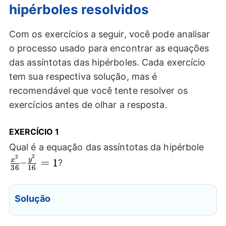
hipérboles resolvidos
Com os exercícios a seguir, você pode analisar
o processo usado para encontrar as equações
das assíntotas das hipérboles. Cada exercício
tem sua respectiva solução, mas é
recomendável que você tente resolver os
exercícios antes de olhar a resposta.
EXERCÍCIO 1
\fra
Qual é a equação das assíntotas da hipérbole
2
{36}
2
y
–
=
1
x
?
36
16
\fra
{16}
Solução