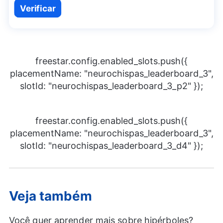
{49}
Verificar
(x+4)+3
freestar.config.enabled_slots.push({
placementName: "neurochispas_leaderboard_3",
slotId: "neurochispas_leaderboard_3_p2" });
freestar.config.enabled_slots.push({
placementName: "neurochispas_leaderboard_3",
slotId: "neurochispas_leaderboard_3_d4" });
Veja também
Você quer aprender mais sobre hipérboles?