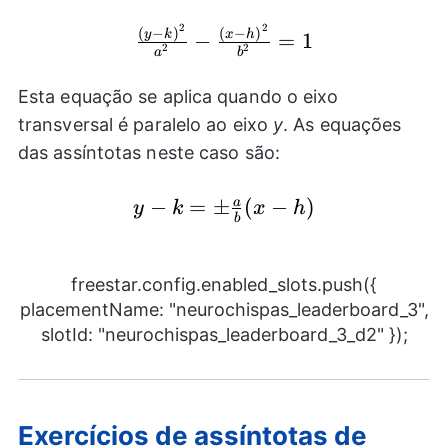
2
2
(
−
)
(
−
)
\frac{{{(y-
y
k
x
h
−
=
1
2
2
a
b
k)}^2}}
{{{a}^2}}-
Esta equação se aplica quando o eixo
\frac{{{(x-
transversal é paralelo ao eixo
y
. As equações
h)}^2}}
das assíntotas neste caso são:
{{{b}^2}}=1
−
y-
=
±
(
−
)
a
y
k
x
h
b
k=\pm
\frac{a}
{b}(x-
freestar.config.enabled_slots.push({
h)
placementName: "neurochispas_leaderboard_3",
slotId: "neurochispas_leaderboard_3_d2" });
Exercícios de assíntotas de