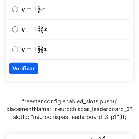
5
y=\pm\frac{5}
=
±
y
x
6
{6}x
36
y=\pm\frac{36}
=
±
y
x
25
{25}x
25
y=\pm\frac{25}
=
±
y
x
36
{36}x
Verificar
freestar.config.enabled_slots.push({
placementName: "neurochispas_leaderboard_3",
slotId: "neurochispas_leaderboard_3_p1" });
2
(
−
3
)
x