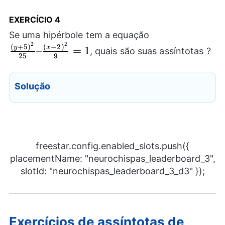
EXERCÍCIO 4
\frac{{{(y
Se uma hipérbole tem a equação
2
2
+ 5)}^2}}
(
+
5
)
(
−
2
)
y
x
–
=
1
, quais são suas assíntotas ?
25
9
{25} –
\frac{{{(x-
2)}^2}}{9}
Solução
= 1
freestar.config.enabled_slots.push({
placementName: "neurochispas_leaderboard_3",
slotId: "neurochispas_leaderboard_3_d3" });
Exercícios de assíntotas de