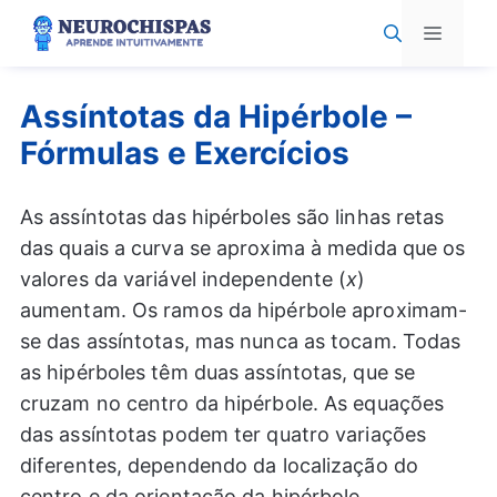
Pular
Menu
para
o
conteúdo
Assíntotas da Hipérbole –
Fórmulas e Exercícios
As assíntotas das hipérboles são linhas retas
das quais a curva se aproxima à medida que os
valores da variável independente (
x
)
aumentam. Os ramos da hipérbole aproximam-
se das assíntotas, mas nunca as tocam. Todas
as hipérboles têm duas assíntotas, que se
cruzam no centro da hipérbole. As equações
das assíntotas podem ter quatro variações
diferentes, dependendo da localização do
centro e da orientação da hipérbole.