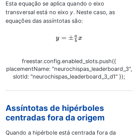
\frac{{{x}^2}}
Esta equação se aplica quando o eixo
{{{b}^2}}=1
transversal está no eixo
y
. Neste caso, as
equações das assíntotas são:
y=\pm
=
±
a
y
x
b
\frac{a}
{b}x
freestar.config.enabled_slots.push({
placementName: "neurochispas_leaderboard_3",
slotId: "neurochispas_leaderboard_3_d1" });
Assíntotas de hipérboles
centradas fora da origem
Quando a hipérbole está centrada fora da