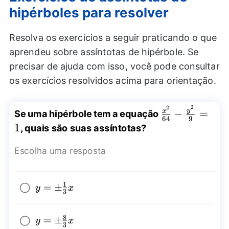
hipérboles para resolver
Resolva os exercícios a seguir praticando o que
aprendeu sobre assíntotas de hipérbole. Se
precisar de ajuda com isso, você pode consultar
os exercícios resolvidos acima para orientação.
2
2
\frac{{{x}^2
y
x
−
=
Se uma hipérbole tem a equação
64
9
{64}-
1
, quais são suas assíntotas?
\frac{{{y}^2
{9}=1
Escolha uma resposta
1
y=\pm\frac{1}
=
±
y
x
3
{3}x
8
y=\pm\frac{8}
=
±
y
x
3