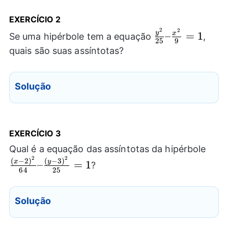
EXERCÍCIO 2
2
2
\frac{{{y}^2}
y
–
=
1
x
Se uma hipérbole tem a equação
,
25
9
{25} –
quais são suas assíntotas?
\frac{{{x}^2}
{9} = 1
Solução
EXERCÍCIO 3
\fra
Qual é a equação das assíntotas da hipérbole
2
2
2)}^
(
−
2
)
(
−
3
)
x
y
–
=
1
?
64
25
{64}
\fra
3)}^
Solução
{25}