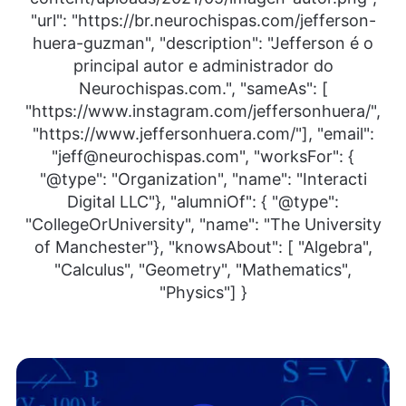
"url": "https://br.neurochispas.com/jefferson-
huera-guzman", "description": "Jefferson é o
principal autor e administrador do
Neurochispas.com.", "sameAs": [
"https://www.instagram.com/jeffersonhuera/",
"https://www.jeffersonhuera.com/"], "email":
"jeff@neurochispas.com", "worksFor": {
"@type": "Organization", "name": "Interacti
Digital LLC"}, "alumniOf": { "@type":
"CollegeOrUniversity", "name": "The University
of Manchester"}, "knowsAbout": [ "Algebra",
"Calculus", "Geometry", "Mathematics",
"Physics"] }