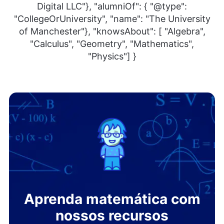
Digital LLC"}, "alumniOf": { "@type":
"CollegeOrUniversity", "name": "The University
of Manchester"}, "knowsAbout": [ "Algebra",
"Calculus", "Geometry", "Mathematics",
"Physics"] }
Aprenda matemática com
nossos recursos