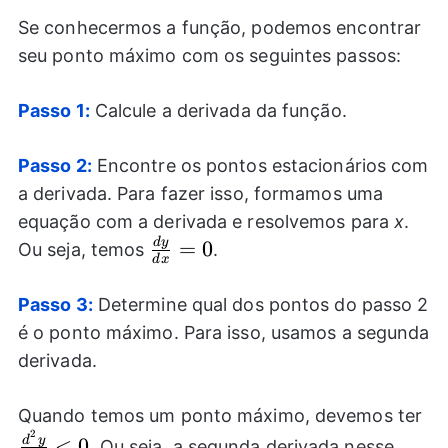
Se conhecermos a função, podemos encontrar
seu ponto máximo com os seguintes passos:
Passo 1:
Calcule a derivada da função.
Passo 2:
Encontre os pontos estacionários com
a derivada. Para fazer isso, formamos uma
equação com a derivada e resolvemos para
x
.
d
y
\frac{dy}
=
0
Ou seja, temos
.
d
x
{dx}=0
Passo 3:
Determine qual dos pontos do passo 2
é o ponto máximo. Para isso, usamos a segunda
derivada.
\f
Quando temos um ponto máximo, devemos ter
2
{d
d
y
<
0
. Ou seja, a segunda derivada nesse