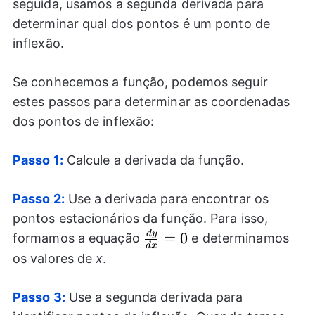
seguida, usamos a segunda derivada para
determinar qual dos pontos é um ponto de
inflexão.
Se conhecemos a função, podemos seguir
estes passos para determinar as coordenadas
dos pontos de inflexão:
Passo 1:
Calcule a derivada da função.
Passo 2:
Use a derivada para encontrar os
pontos estacionários da função. Para isso,
d
y
\frac{dy}
=
0
formamos a equação
e determinamos
d
x
{dx}=0
os valores de
x
.
Passo 3:
Use a segunda derivada para