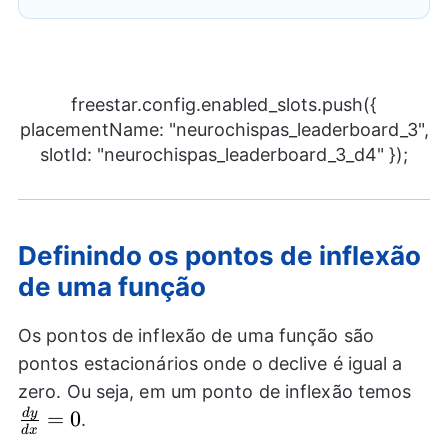
freestar.config.enabled_slots.push({
placementName: "neurochispas_leaderboard_3",
slotId: "neurochispas_leaderboard_3_d4" });
Definindo os pontos de inflexão
de uma função
Os pontos de inflexão de uma função são
pontos estacionários onde o declive é igual a
\fr
zero. Ou seja, em um ponto de inflexão temos
{d
d
y
=
0
.
d
x