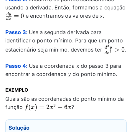
usando a derivada. Então, formamos a equação
d
y
\frac{dy}
=
0
e encontramos os valores de
x
.
d
x
{dx}=0
Passo 3:
Use a segunda derivada para
identificar o ponto mínimo. Para que um ponto
2
\frac{d^2
d
y
>
0
estacionário seja mínimo, devemos ter
.
2
d
x
{dx^2}>
Passo 4:
Use a coordenada x do passo 3 para
encontrar a coordenada
y
do ponto mínimo.
EXEMPLO
Quais são as coordenadas do ponto mínimo da
3
f(x)=2x^3-
(
)
=
2
−
6
função
?
f
x
x
x
6x
Solução