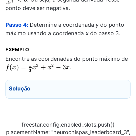
2
d
x
ponto deve ser negativa.
Passo 4:
Determine a coordenada
y
do ponto
máximo usando a coordenada
x
do passo 3.
EXEMPLO
f(
Encontre as coordenadas do ponto máximo de
1
{3
3
2
(
)
=
+
−
3
.
f
x
x
x
x
3
3x
Solução
freestar.config.enabled_slots.push({
placementName: "neurochispas_leaderboard_3",