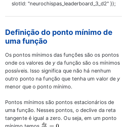
slotId: "neurochispas_leaderboard_3_d2" });
Definição do ponto mínimo de
uma função
Os pontos mínimos das funções são os pontos
onde os valores de
y
da função são os mínimos
possíveis. Isso significa que não há nenhum
outro ponto na função que tenha um valor de
y
menor que o ponto mínimo.
Pontos mínimos são pontos estacionários de
uma função. Nesses pontos, o declive da reta
tangente é igual a zero. Ou seja, em um ponto
d
y
\frac{dy}
=
0
mínimo temos
.