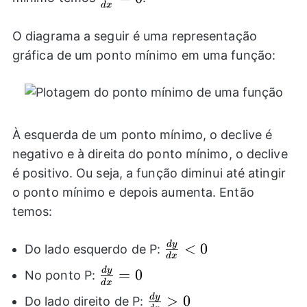
d
x
{dx}=0
O diagrama a seguir é uma representação
gráfica de um ponto mínimo em uma função:
À esquerda de um ponto mínimo, o declive é
negativo e à direita do ponto mínimo, o declive
é positivo. Ou seja, a função diminui até atingir
o ponto mínimo e depois aumenta. Então
temos:
d
y
\frac{dy}
<
0
Do lado esquerdo de P:
d
x
{dx}<0
d
y
\frac{dy}
=
0
No ponto P:
d
x
{dx}=0
d
y
\frac{dy}
>
0
Do lado direito de P: