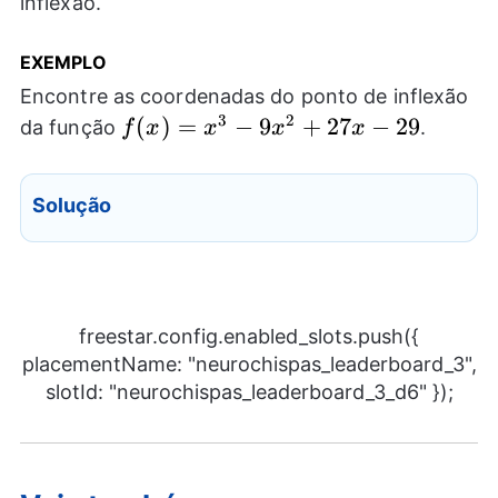
inflexão.
EXEMPLO
Encontre as coordenadas do ponto de inflexão
3
2
f(x)=x^3-
(
)
=
−
9
+
27
−
29
da função
.
f
x
x
x
x
9x^2+27x-
29
Solução
freestar.config.enabled_slots.push({
placementName: "neurochispas_leaderboard_3",
slotId: "neurochispas_leaderboard_3_d6" });