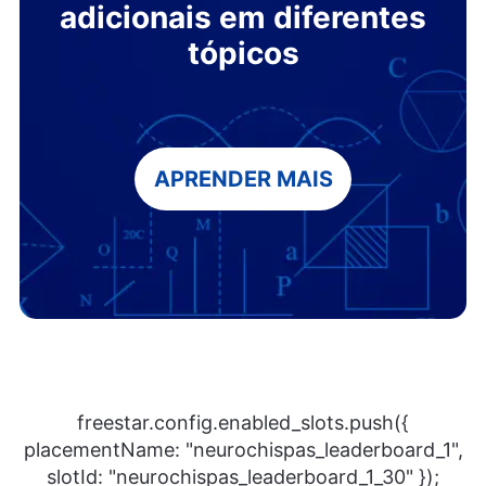
adicionais em diferentes
tópicos
APRENDER MAIS
freestar.config.enabled_slots.push({
placementName: "neurochispas_leaderboard_1",
slotId: "neurochispas_leaderboard_1_30" });