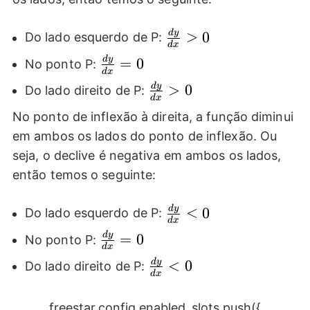
d
y
\frac{dy}
>
0
Do lado esquerdo de P:
d
x
{dx}>0
d
y
\frac{dy}
=
0
No ponto P:
d
x
{dx}=0
d
y
\frac{dy}
>
0
Do lado direito de P:
d
x
{dx}>0
No ponto de inflexão à direita, a função diminui
em ambos os lados do ponto de inflexão. Ou
seja, o declive é negativa em ambos os lados,
então temos o seguinte:
d
y
\frac{dy}
<
0
Do lado esquerdo de P:
d
x
{dx}<0
d
y
\frac{dy}
=
0
No ponto P:
d
x
{dx}=0
d
y
\frac{dy}
<
0
Do lado direito de P:
d
x
{dx}<0
freestar.config.enabled_slots.push({