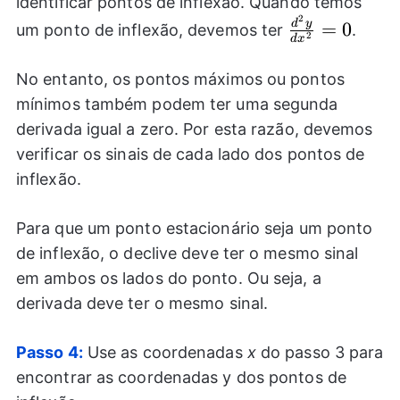
identificar pontos de inflexão. Quando temos
2
\frac{d^2y}
d
y
=
0
um ponto de inflexão, devemos ter
.
2
d
x
{dx^2}=0
No entanto, os pontos máximos ou pontos
mínimos também podem ter uma segunda
derivada igual a zero. Por esta razão, devemos
verificar os sinais de cada lado dos pontos de
inflexão.
Para que um ponto estacionário seja um ponto
de inflexão, o declive deve ter o mesmo sinal
em ambos os lados do ponto. Ou seja, a
derivada deve ter o mesmo sinal.
Passo 4:
Use as coordenadas
x
do passo 3 para
encontrar as coordenadas y dos pontos de