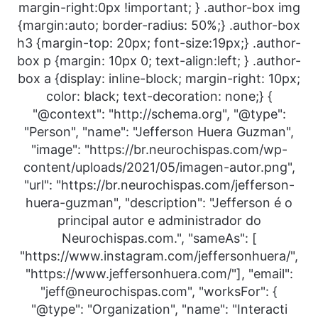
margin-right:0px !important; } .author-box img
{margin:auto; border-radius: 50%;} .author-box
h3 {margin-top: 20px; font-size:19px;} .author-
box p {margin: 10px 0; text-align:left; } .author-
box a {display: inline-block; margin-right: 10px;
color: black; text-decoration: none;} {
"@context": "http://schema.org", "@type":
"Person", "name": "Jefferson Huera Guzman",
"image": "https://br.neurochispas.com/wp-
content/uploads/2021/05/imagen-autor.png",
"url": "https://br.neurochispas.com/jefferson-
huera-guzman", "description": "Jefferson é o
principal autor e administrador do
Neurochispas.com.", "sameAs": [
"https://www.instagram.com/jeffersonhuera/",
"https://www.jeffersonhuera.com/"], "email":
"jeff@neurochispas.com", "worksFor": {
"@type": "Organization", "name": "Interacti