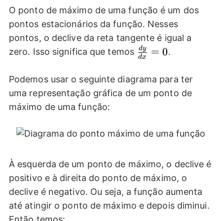
O ponto de máximo de uma função é um dos
pontos estacionários da função. Nesses
pontos, o declive da reta tangente é igual a
d
y
\frac{dy}
=
0
zero. Isso significa que temos
.
d
x
{dx}=0
Podemos usar o seguinte diagrama para ter
uma representação gráfica de um ponto de
máximo de uma função:
À esquerda de um ponto de máximo, o declive é
positivo e à direita do ponto de máximo, o
declive é negativo. Ou seja, a função aumenta
até atingir o ponto de máximo e depois diminui.
Então temos: