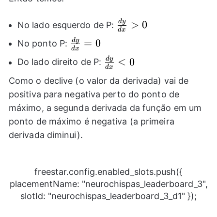
d
y
\frac{dy}
>
0
No lado esquerdo de P:
d
x
{dx}>0
d
y
\frac{dy}
=
0
No ponto P:
d
x
{dx}=0
d
y
\frac{dy}
<
0
Do lado direito de P:
d
x
{dx}<0
Como o declive (o valor da derivada) vai de
positiva para negativa perto do ponto de
máximo, a segunda derivada da função em um
ponto de máximo é negativa (a primeira
derivada diminui).
freestar.config.enabled_slots.push({
placementName: "neurochispas_leaderboard_3",
slotId: "neurochispas_leaderboard_3_d1" });