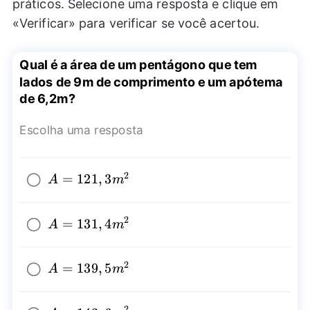
práticos. Selecione uma resposta e clique em
«Verificar» para verificar se você acertou.
Qual é a área de um pentágono que tem
lados de 9m de comprimento e um apótema
de 6,2m?
Escolha uma resposta
2
A=121,3{{m}^2}
=
121
,
3
A
m
2
A=131,4{{m}^2}
=
131
,
4
A
m
2
A=139,5{{m}^2}
=
139
,
5
A
m
2