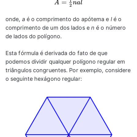
1
A=\frac{1}
=
A
na
l
2
{2}nal
onde,
a
é o comprimento do apótema e
l
é o
comprimento de um dos lados e
n
é o número
de lados do polígono.
Esta fórmula é derivada do fato de que
podemos dividir qualquer polígono regular em
triângulos congruentes. Por exemplo, considere
o seguinte hexágono regular: