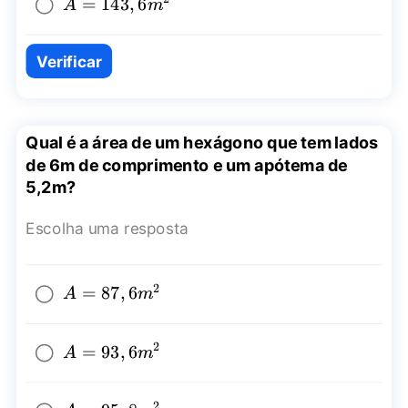
A=143,6{{m}^2}
=
143
,
6
A
m
Verificar
Qual é a área de um hexágono que tem lados
de 6m de comprimento e um apótema de
5,2m?
Escolha uma resposta
2
A=87,6{{m}^2}
=
87
,
6
A
m
2
A=93,6{{m}^2}
=
93
,
6
A
m
2