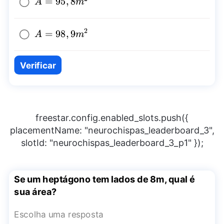
A=95,8{{m}^2}
=
95
,
8
A
m
2
A=98,9{{m}^2}
=
98
,
9
A
m
Verificar
freestar.config.enabled_slots.push({
placementName: "neurochispas_leaderboard_3",
slotId: "neurochispas_leaderboard_3_p1" });
Se um heptágono tem lados de 8m, qual é
sua área?
Escolha uma resposta