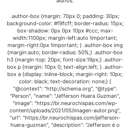
alunos.
.author-box {margin: 70px 0; padding: 30px;
background-color: #f9fcff; border-radius: 15px;
box-shadow: 0px 0px 10px #ccc; max-
width:1100px; margin-left:auto !important;
margin-right:0px !important; } .author-box img
{margin:auto; border-radius: 50%;} .author-box
h3 {margin-top: 20px; font-size:19px;} .author-
box p {margin: 10px 0; text-align:left; } .author-
box a {display: inline-block; margin-right: 10px;
color: black; text-decoration: none;} {
"@context": "http://schema.org", "@type":
"Person", "name": "Jefferson Huera Guzman",
"image": "https://br.neurochispas.com/wp-
content/uploads/2021/05/imagen-autor.png",
"url": "https://br.neurochispas.com/jefferson-
huera-guzman", "description": "Jefferson é o