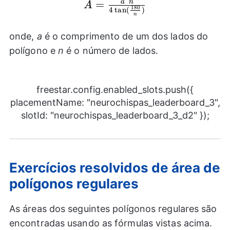
A=\frac{{{a}^2}n}
=
a
n
A
180
4
t
a
n
(
)
{4\tan(\frac{180}
n
{n})}
onde,
a
é o comprimento de um dos lados do
polígono e
n
é o número de lados.
freestar.config.enabled_slots.push({
placementName: "neurochispas_leaderboard_3",
slotId: "neurochispas_leaderboard_3_d2" });
Exercícios resolvidos de área de
polígonos regulares
As áreas dos seguintes polígonos regulares são
encontradas usando as fórmulas vistas acima.