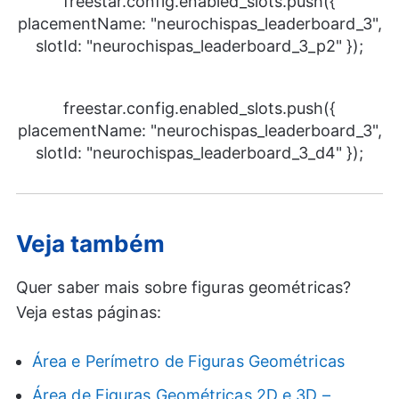
freestar.config.enabled_slots.push({
placementName: "neurochispas_leaderboard_3",
slotId: "neurochispas_leaderboard_3_p2" });
freestar.config.enabled_slots.push({
placementName: "neurochispas_leaderboard_3",
slotId: "neurochispas_leaderboard_3_d4" });
Veja também
Quer saber mais sobre figuras geométricas?
Veja estas páginas:
Área e Perímetro de Figuras Geométricas
Área de Figuras Geométricas 2D e 3D –