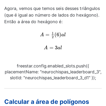
{2}al
Agora, vemos que temos seis desses triângulos
(que é igual ao número de lados do hexágono).
Então a área do hexágono é:
1
A=\frac{1}
=
(
6
)
A
a
l
2
{2}(6)al
A=3al
=
3
A
a
l
freestar.config.enabled_slots.push({
placementName: "neurochispas_leaderboard_3",
slotId: "neurochispas_leaderboard_3_d1" });
Calcular a área de polígonos