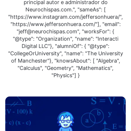
principal autor e administrador do
Neurochispas.com.", "sameAs": [
"https://www.instagram.com/jeffersonhuera/",
"https://www.jeffersonhuera.com/"], "email":
"jeff@neurochispas.com", "worksFor": {
"@type": "Organization", "name": "Interacti
Digital LLC"}, "alumniOf": { "@type":
"CollegeOrUniversity", "name": "The University
of Manchester"}, "knowsAbout": [ "Algebra",
"Calculus", "Geometry", "Mathematics",
"Physics"] }