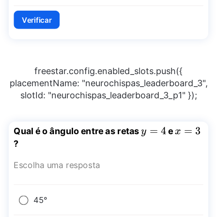
Verificar
freestar.config.enabled_slots.push({
placementName: "neurochispas_leaderboard_3",
slotId: "neurochispas_leaderboard_3_p1" });
y=4
=
4
x=3
=
3
Qual é o ângulo entre as retas
e
y
x
?
Escolha uma resposta
45°