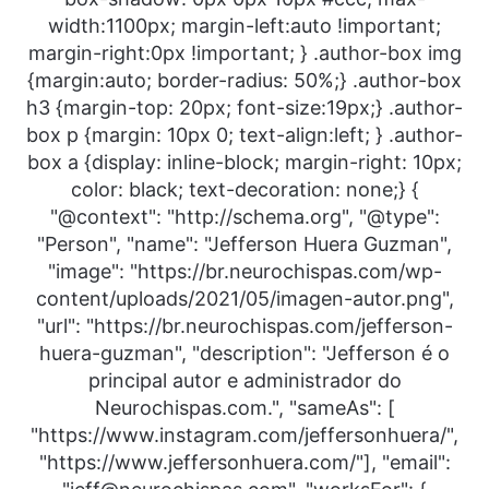
width:1100px; margin-left:auto !important;
margin-right:0px !important; } .author-box img
{margin:auto; border-radius: 50%;} .author-box
h3 {margin-top: 20px; font-size:19px;} .author-
box p {margin: 10px 0; text-align:left; } .author-
box a {display: inline-block; margin-right: 10px;
color: black; text-decoration: none;} {
"@context": "http://schema.org", "@type":
"Person", "name": "Jefferson Huera Guzman",
"image": "https://br.neurochispas.com/wp-
content/uploads/2021/05/imagen-autor.png",
"url": "https://br.neurochispas.com/jefferson-
huera-guzman", "description": "Jefferson é o
principal autor e administrador do
Neurochispas.com.", "sameAs": [
"https://www.instagram.com/jeffersonhuera/",
"https://www.jeffersonhuera.com/"], "email":