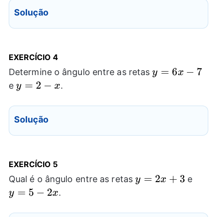
Solução
EXERCÍCIO 4
y=6x-
=
6
−
7
Determine o ângulo entre as retas
y
x
7
y=2-
=
2
−
e
.
y
x
x
Solução
EXERCÍCIO 5
y=2x+3
=
2
+
3
y=5-
Qual é o ângulo entre as retas
e
y
x
2x
=
5
−
2
.
y
x