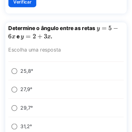
Verificar
y=5-
=
5
−
Determine o ângulo entre as retas
y
6x
6
y=2+3x
=
2
+
3
e
.
x
y
x
Escolha uma resposta
25,8°
27,9°
29,7°
31,2°