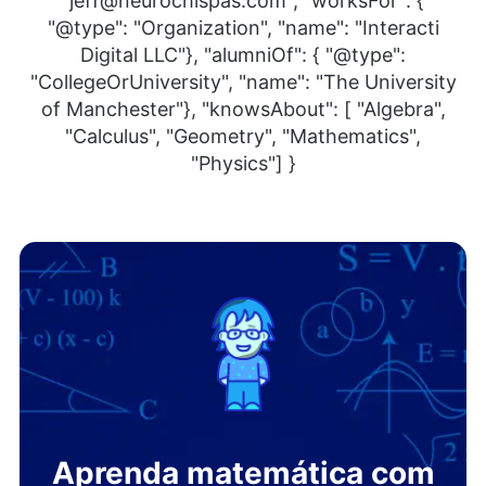
"jeff@neurochispas.com", "worksFor": {
"@type": "Organization", "name": "Interacti
Digital LLC"}, "alumniOf": { "@type":
"CollegeOrUniversity", "name": "The University
of Manchester"}, "knowsAbout": [ "Algebra",
"Calculus", "Geometry", "Mathematics",
"Physics"] }
Aprenda matemática com