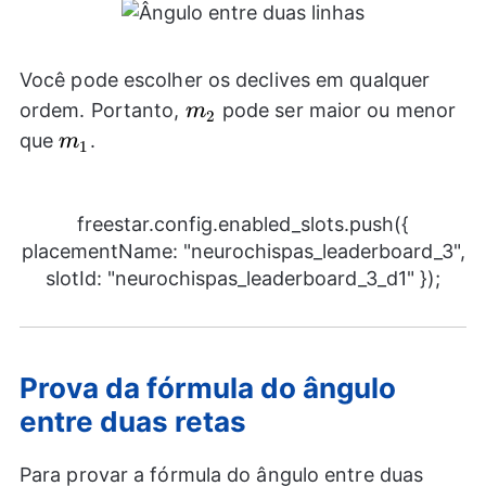
Você pode escolher os declives em qualquer
m_{2}
ordem. Portanto,
pode ser maior ou menor
m
2
m_{1}
que
.
m
1
freestar.config.enabled_slots.push({
placementName: "neurochispas_leaderboard_3",
slotId: "neurochispas_leaderboard_3_d1" });
Prova da fórmula do ângulo
entre duas retas
Para provar a fórmula do ângulo entre duas