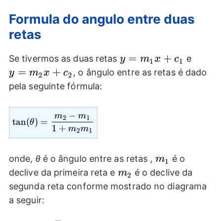
Formula do angulo entre duas
retas
y=m_{1}x+c_{1}
=
+
y=m_
Se tivermos as duas retas
e
y
m
x
c
1
1
=
+
, o ângulo entre as retas é dado
y
m
x
c
2
2
pela seguinte fórmula:
−
m
m
\tan(\theta)=\frac{m_{2}-m_{1}}{1
2
1
t
a
n
(
)
=
θ
1
+
m
m
2
1
m_{1}
onde,
θ
é o ângulo entre as retas ,
é o
m
1
m_{2}
declive da primeira reta e
é o declive da
m
2
segunda reta conforme mostrado no diagrama
a seguir: