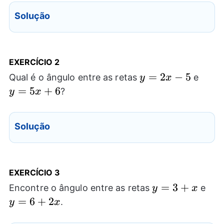
Solução
EXERCÍCIO 2
y=2x-
=
2
−
5
y=5
Qual é o ângulo entre as retas
e
y
x
5
=
5
+
6
?
y
x
Solução
EXERCÍCIO 3
y=3+x
=
3
+
y=
Encontre o ângulo entre as retas
e
y
x
=
6
+
2
.
y
x