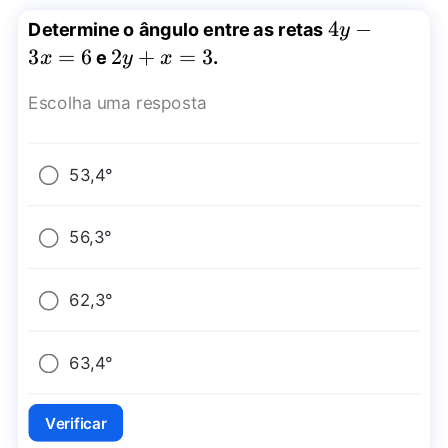
4y-
4
−
Determine o ângulo entre as retas
y
3x=6
3
=
6
2y+x=3
2
+
=
3
e
.
x
y
x
Escolha uma resposta
53,4°
56,3°
62,3°
63,4°
Verificar