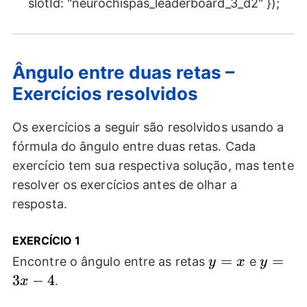
slotId: "neurochispas_leaderboard_3_d2" });
Ângulo entre duas retas –
Exercícios resolvidos
Os exercícios a seguir são resolvidos usando a
fórmula do ângulo entre duas retas. Cada
exercício tem sua respectiva solução, mas tente
resolver os exercícios antes de olhar a
resposta.
EXERCÍCIO 1
y=x
=
y=3x-
=
Encontre o ângulo entre as retas
e
y
x
y
4
3
−
4
.
x