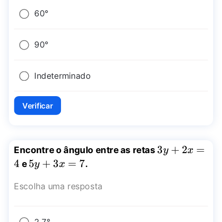
60°
90°
Indeterminado
Verificar
3y+2x=4
3
+
2
=
Encontre o ângulo entre as retas
y
x
4
5y+3x=7
5
+
3
=
7
e
.
y
x
Escolha uma resposta
2,7°