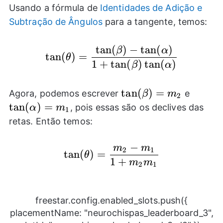
Usando a fórmula de
Identidades de Adição e
Subtração de Ângulos
para a tangente, temos:
t
a
n
(
)
−
t
a
n
(
)
\tan(\theta)=\frac{\t
β
α
t
a
n
(
)
=
θ
1
+
t
a
n
(
)
t
a
n
(
)
β
α
\tan(\beta)=m_{2}
t
a
n
(
)
=
\tan(
Agora, podemos escrever
e
β
m
2
t
a
n
(
)
=
, pois essas são os declives das
α
m
1
retas. Então temos:
−
m
m
\tan(\theta)=\frac{
2
1
t
a
n
(
)
=
θ
1
+
m
m
2
1
freestar.config.enabled_slots.push({
placementName: "neurochispas_leaderboard_3",