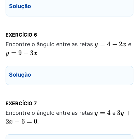
Solução
EXERCÍCIO 6
y=4-
=
4
−
2
y=
Encontre o ângulo entre as retas
e
y
x
2x
3x
=
9
−
3
y
x
Solução
EXERCÍCIO 7
y=4
=
4
3y+2x-
3
+
Encontre o ângulo entre as retas
e
y
y
6=0
2
−
6
=
0
.
x