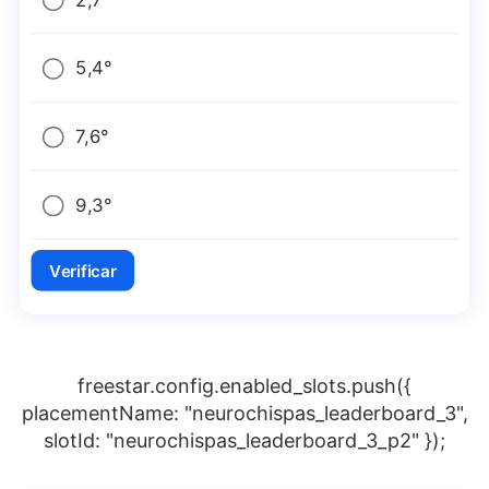
5,4°
7,6°
9,3°
Verificar
freestar.config.enabled_slots.push({
placementName: "neurochispas_leaderboard_3",
slotId: "neurochispas_leaderboard_3_p2" });