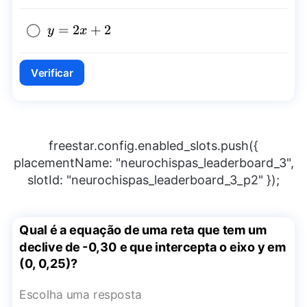
5
y=2x+2
=
2
+
2
y
x
Verificar
freestar.config.enabled_slots.push({
placementName: "neurochispas_leaderboard_3",
slotId: "neurochispas_leaderboard_3_p2" });
Qual é a equação de uma reta que tem um
declive de -0,30 e que intercepta o eixo y em
(0, 0,25)?
Escolha uma resposta