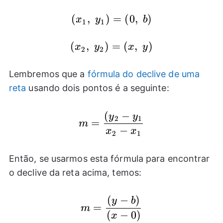
(x_{1},~y_{1})=
(
,
)
=
(
0
,
)
x
y
b
1
1
(0,~b)
(x_{2},~y_{2})=
(
,
)
=
(
,
)
x
y
x
y
2
2
(x,~y)
Lembremos que a
fórmula do declive de uma
reta
usando dois pontos é a seguinte:
(
−
m=\frac{(y_{2}-y_{1}
y
y
2
1
=
m
−
x
x
2
1
Então, se usarmos esta fórmula para encontrar
o declive da reta acima, temos:
(
−
)
m=\frac{(y-b)}{(x-0)
y
b
=
m
(
−
0
)
x