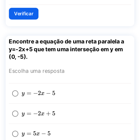
x-5
Verificar
Encontre a equação de uma reta paralela a
y=-2x+5 que tem uma interseção em y em
(0, -5).
Escolha uma resposta
y=-2x-
=
−
2
−
5
y
x
5
y=-2x+5
=
−
2
+
5
y
x
y=5x-
=
5
−
5
y
x