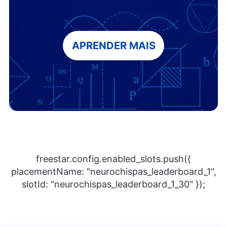
APRENDER MAIS
freestar.config.enabled_slots.push({
placementName: "neurochispas_leaderboard_1",
slotId: "neurochispas_leaderboard_1_30" });