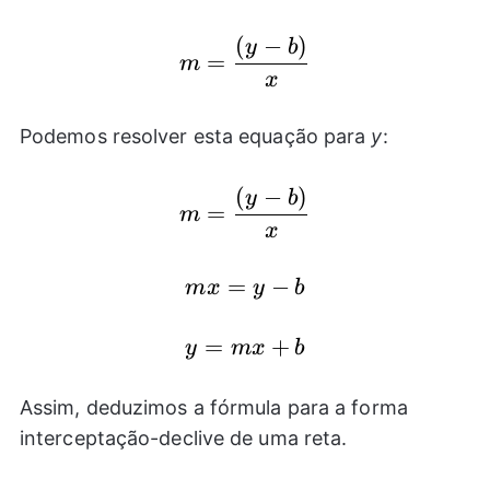
(
−
)
m=\frac{(y-b)}{x}
y
b
=
m
x
Podemos resolver esta equação para
y
:
(
−
)
m=\frac{(y-b)}{x}
y
b
=
m
x
mx=y-
=
−
m
x
y
b
b
y=mx+b
=
+
y
m
x
b
Assim, deduzimos a fórmula para a forma
interceptação-declive de uma reta.