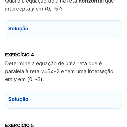
Qual é a equação de uma reta
horizontal
que
intercepta
y
em (0, -5)?
Solução
EXERCÍCIO 4
Determine a equação de uma reta que é
paralela à reta
y
=5x+2 e tem uma interseção
em
y
em (0, -3).
Solução
EXERCÍCIO 5