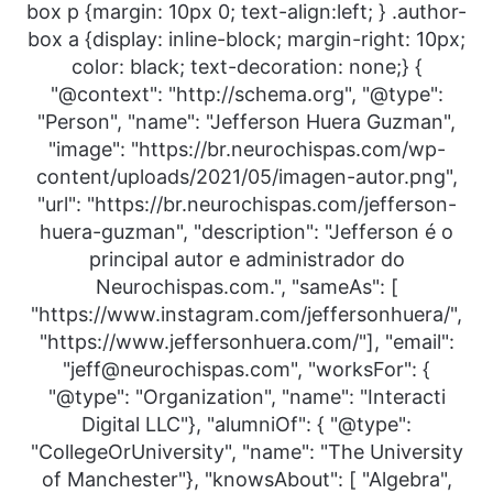
box p {margin: 10px 0; text-align:left; } .author-
box a {display: inline-block; margin-right: 10px;
color: black; text-decoration: none;} {
"@context": "http://schema.org", "@type":
"Person", "name": "Jefferson Huera Guzman",
"image": "https://br.neurochispas.com/wp-
content/uploads/2021/05/imagen-autor.png",
"url": "https://br.neurochispas.com/jefferson-
huera-guzman", "description": "Jefferson é o
principal autor e administrador do
Neurochispas.com.", "sameAs": [
"https://www.instagram.com/jeffersonhuera/",
"https://www.jeffersonhuera.com/"], "email":
"jeff@neurochispas.com", "worksFor": {
"@type": "Organization", "name": "Interacti
Digital LLC"}, "alumniOf": { "@type":
"CollegeOrUniversity", "name": "The University
of Manchester"}, "knowsAbout": [ "Algebra",