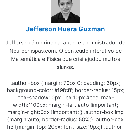
Jefferson Huera Guzman
Jefferson é o principal autor e administrador do
Neurochispas.com. O conteúdo interativo de
Matemática e Física que criei ajudou muitos
alunos.
.author-box {margin: 70px 0; padding: 30px;
background-color: #f9fcff; border-radius: 15px;
box-shadow: 0px 0px 10px #ccc; max-
width:1100px; margin-left:auto !important;
margin-right:0px !important; } .author-box img
{margin:auto; border-radius: 50%;} .author-box
h3 {margin-top: 20px; font-size:19px;} .author-