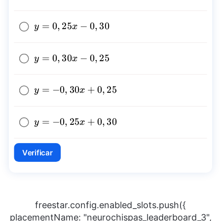
y=0,25x-
=
0
,
25
−
0
,
30
y
x
0,30
y=0,30x-
=
0
,
30
−
0
,
25
y
x
0,25
y=-0,30x+0,25
=
−
0
,
30
+
0
,
25
y
x
y=-0,25x+0,30
=
−
0
,
25
+
0
,
30
y
x
Verificar
freestar.config.enabled_slots.push({
placementName: "neurochispas_leaderboard_3",