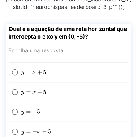
slotId: "neurochispas_leaderboard_3_p1" });
Qual é a equação de uma reta horizontal que
intercepta o eixo y em (0, -5)?
Escolha uma resposta
y=x+5
=
+
5
y
x
y=x-
=
−
5
y
x
5
y=-5
=
−
5
y
y=-
=
−
−
5
y
x