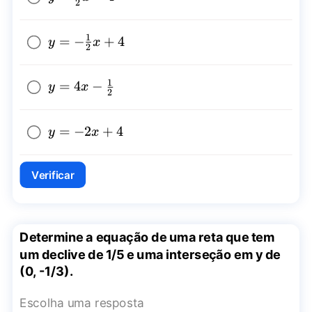
2
{2}x-4
1
y=-
=
−
+
4
y
x
2
\frac{1}
{2}x+4
1
y=4x-
=
4
−
y
x
2
\frac{1}
{2}
y=-2x+4
=
−
2
+
4
y
x
Verificar
Determine a equação de uma reta que tem
um declive de 1/5 e uma interseção em y de
(0, -1/3).
Escolha uma resposta