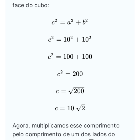
face do cubo:
2
2
2
c^2=a^2+b^2
=
+
c
a
b
2
2
2
c^2=10^2+10^2
=
1
0
+
1
0
c
2
c^2=100+100
=
100
+
100
c
2
c^2=200
=
200
c
c=\sqrt{200}
=
200
c
c=10~\sqrt{2}
=
10
2
c
Agora, multiplicamos esse comprimento
pelo comprimento de um dos lados do