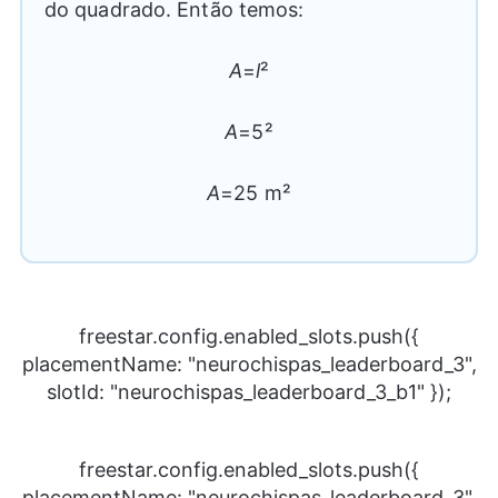
do quadrado. Então temos:
A
=
l
²
A
=5²
A
=25 m²
freestar.config.enabled_slots.push({
placementName: "neurochispas_leaderboard_3",
slotId: "neurochispas_leaderboard_3_b1" });
freestar.config.enabled_slots.push({
placementName: "neurochispas_leaderboard_3",