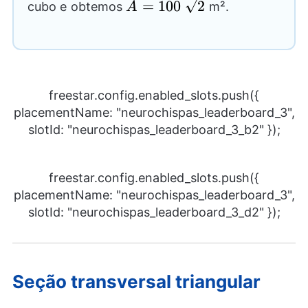
A=100~\sqrt{2}
=
100
2
cubo e obtemos
m².
A
freestar.config.enabled_slots.push({
placementName: "neurochispas_leaderboard_3",
slotId: "neurochispas_leaderboard_3_b2" });
freestar.config.enabled_slots.push({
placementName: "neurochispas_leaderboard_3",
slotId: "neurochispas_leaderboard_3_d2" });
Seção transversal triangular