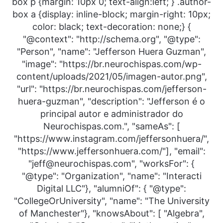
box p {margin: 10px 0; text-align:left; } .author-
box a {display: inline-block; margin-right: 10px;
color: black; text-decoration: none;} {
"@context": "http://schema.org", "@type":
"Person", "name": "Jefferson Huera Guzman",
"image": "https://br.neurochispas.com/wp-
content/uploads/2021/05/imagen-autor.png",
"url": "https://br.neurochispas.com/jefferson-
huera-guzman", "description": "Jefferson é o
principal autor e administrador do
Neurochispas.com.", "sameAs": [
"https://www.instagram.com/jeffersonhuera/",
"https://www.jeffersonhuera.com/"], "email":
"jeff@neurochispas.com", "worksFor": {
"@type": "Organization", "name": "Interacti
Digital LLC"}, "alumniOf": { "@type":
"CollegeOrUniversity", "name": "The University
of Manchester"}, "knowsAbout": [ "Algebra",