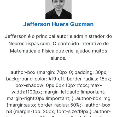
Jefferson Huera Guzman
Jefferson é o principal autor e administrador do
Neurochispas.com. O conteúdo interativo de
Matemática e Física que criei ajudou muitos
alunos.
.author-box {margin: 70px 0; padding: 30px;
background-color: #f9fcff; border-radius: 15px;
box-shadow: 0px 0px 10px #ccc; max-
width:1100px; margin-left:auto !important;
margin-right:0px !important; } .author-box img
{margin:auto; border-radius: 50%;} .author-box
h3 {margin-top: 20px; font-size:19px;} .author-