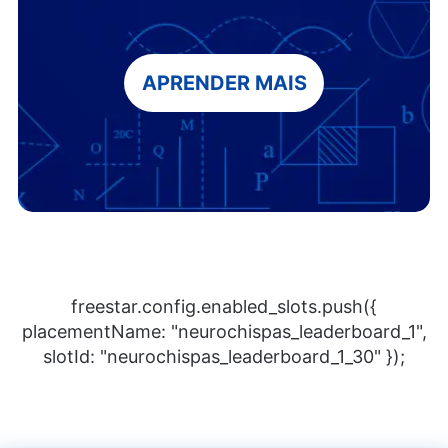
APRENDER MAIS
freestar.config.enabled_slots.push({
placementName: "neurochispas_leaderboard_1",
slotId: "neurochispas_leaderboard_1_30" });