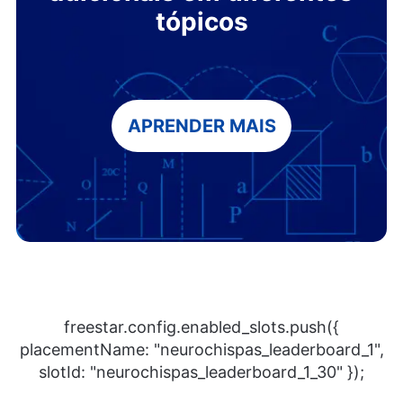
tópicos
APRENDER MAIS
freestar.config.enabled_slots.push({
placementName: "neurochispas_leaderboard_1",
slotId: "neurochispas_leaderboard_1_30" });