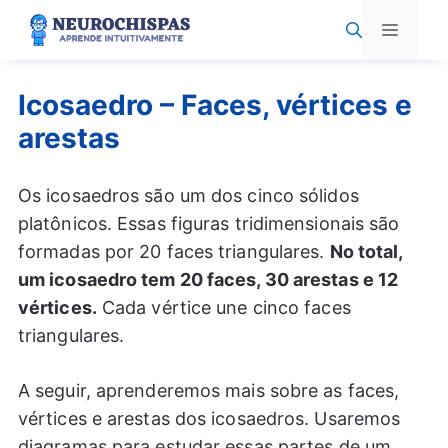
Pular
Menu
para
o
conteúdo
Icosaedro – Faces, vértices e
arestas
Os icosaedros são um dos cinco sólidos
platônicos. Essas figuras tridimensionais são
formadas por 20 faces triangulares.
No total,
um icosaedro tem 20 faces, 30 arestas e 12
vértices.
Cada vértice une cinco faces
triangulares.
A seguir, aprenderemos mais sobre as faces,
vértices e arestas dos icosaedros. Usaremos
diagramas para estudar essas partes de um