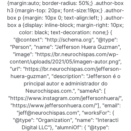
{margin:auto; border-radius: 50%;} .author-box
h3 {margin-top: 20px; font-size:19px;} .author-
box p {margin: 10px 0; text-align:left; } .author-
box a {display: inline-block; margin-right: 10px;
color: black; text-decoration: none;} {
"@context": "http://schema.org", "@type":
"Person", "name": "Jefferson Huera Guzman",
"image": "https://br.neurochispas.com/wp-
content/uploads/2021/05/imagen-autor.png",
"url": "https://br.neurochispas.com/jefferson-
huera-guzman", "description": "Jefferson é o
principal autor e administrador do
Neurochispas.com.", "sameAs": [
"https://www.instagram.com/jeffersonhuera/",
"https://www.jeffersonhuera.com/"], "email":
"jeff@neurochispas.com", "worksFor": {
"@type": "Organization", "name": "Interacti
Digital LLC"}, "alumniOf": { "@type":