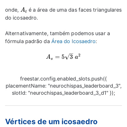
A_{t}
onde,
é a área de uma das faces triangulares
A
t
do icosaedro.
Alternativamente, também podemos usar a
fórmula padrão da
Área do Icosaedro
:
2
A_{s}=5\sqrt{3}~
=
5
3
A
a
s
{{a}^2}
freestar.config.enabled_slots.push({
placementName: "neurochispas_leaderboard_3",
slotId: "neurochispas_leaderboard_3_d1" });
Vértices de um icosaedro