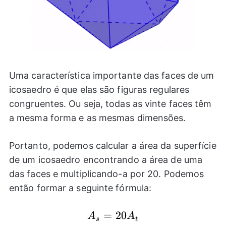
Uma característica importante das faces de um
icosaedro é que elas são figuras regulares
congruentes. Ou seja, todas as vinte faces têm
a mesma forma e as mesmas dimensões.
Portanto, podemos calcular a área da superfície
de um icosaedro encontrando a área de uma
das faces e multiplicando-a por 20. Podemos
então formar a seguinte fórmula:
A_{s}=20A_{t}
=
20
A
A
s
t