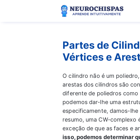
Pular
para
o
conteúdo
Partes de Cilind
Vértices e Ares
O cilindro não é um poliedro,
arestas dos cilindros são c
diferente de poliedros como 
podemos dar-lhe uma estrutu
especificamente, damos-lhe
resumo, uma CW-complexo é 
exceção de que as faces e a
isso, podemos determinar qu