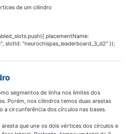
nabled_slots.push({ placementName:
, slotId: "neurochispas_leaderboard_3_d2" });
dro
omo segmentos de linha nos limites dos
es. Porém, nos cilindros temos duas arestas
 a circunferência dos círculos nas bases.
aresta que une os dois vértices dos círculos e