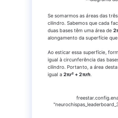
Se somarmos as áreas das três 
cilindro. Sabemos que cada fac
duas bases têm uma área de
2
alongamento da superfície que
Ao esticar essa superfície, f
igual à circunferência das bases
cilindro. Portanto, a área desta
igual a
2π
r
² + 2π
rh
.
freestar.config.e
"neurochispas_leaderboard_3"