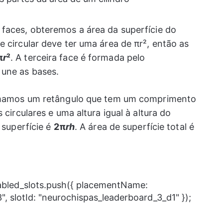
faces, obteremos a área da superfície do
e circular deve ter uma área de πr², então as
π
r
²
. A terceira face é formada pelo
 une as bases.
ormamos um retângulo que tem um comprimento
 circulares e uma altura igual à altura do
 superfície é
2π
rh
. A área de superfície total é
nabled_slots.push({ placementName:
, slotId: "neurochispas_leaderboard_3_d1" });