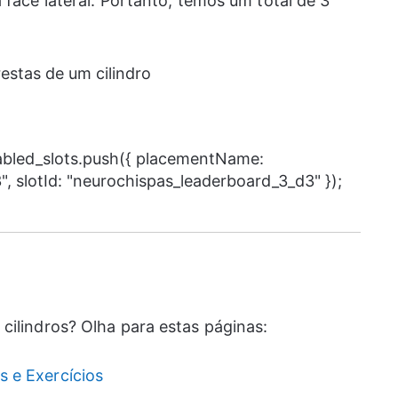
 face lateral. Portanto, temos um total de 3
nabled_slots.push({ placementName:
, slotId: "neurochispas_leaderboard_3_d3" });
cilindros? Olha para estas páginas:
s e Exercícios