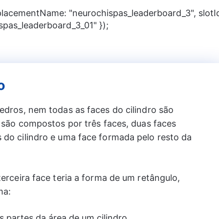
 placementName: "neurochispas_leaderboard_3", slotI
spas_leaderboard_3_01" });
o
iedros, nem todas as faces do cilindro são
s são compostos por três faces, duas faces
 do cilindro e uma face formada pelo resto da
terceira face teria a forma de um retângulo,
ma: