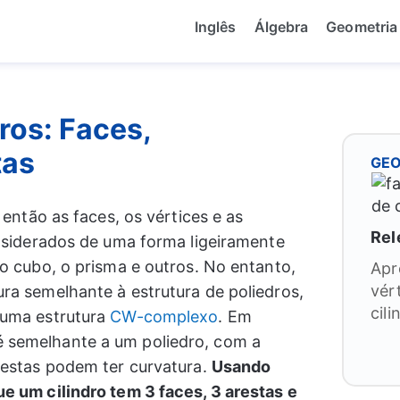
Inglês
Álgebra
Geometria
ros: Faces,
tas
GEO
 então as faces, os vértices e as
Rel
onsiderados de uma forma ligeiramente
o cubo, o prisma e outros. No entanto,
Apr
vér
ra semelhante à estrutura de poliedros,
cili
 uma estrutura
CW-complexo
. Em
semelhante a um poliedro, com a
restas podem ter curvatura.
Usando
e um cilindro tem 3 faces, 3 arestas e