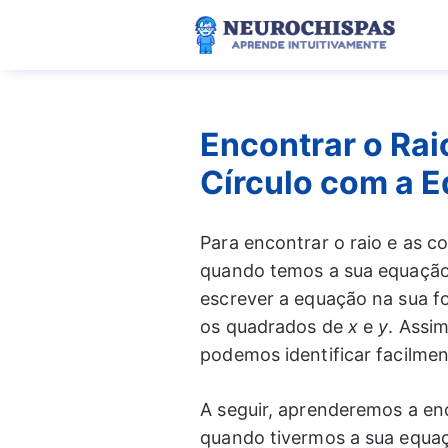
Pular
para
o
conteúdo
Encontrar o Rai
Círculo com a 
Para encontrar o raio e as c
quando temos a sua equação 
escrever a equação na sua f
os quadrados de
x
e
y
. Assi
podemos identificar facilment
A seguir, aprenderemos a enc
quando tivermos a sua equaç