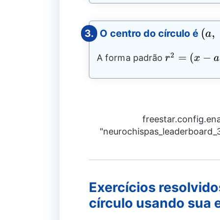
(a,
(
,
3.
O centro do círculo é
a
~b)
2
r^2=
=
(
−
A forma padrão
r
x
a
(x-
a)^2+
(y-
b)^2
freestar.config.e
"neurochispas_leaderboard_3"
Exercícios resolvido
círculo usando sua