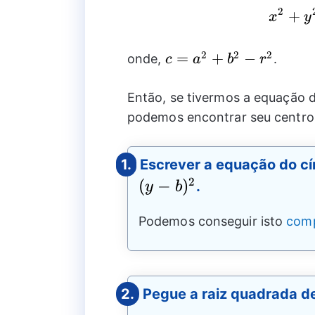
2
+
x
y
2
2
2
c=a^2+b^2-
=
+
−
onde,
.
c
a
b
r
r^2
Então, se tivermos a equação d
podemos encontrar seu centro 
1.
Escrever a equação do cí
2
(
−
)
.
y
b
Podemos conseguir isto
comp
2.
Pegue a raiz quadrada d