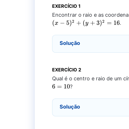
EXERCÍCIO 1
Encontrar o raio e as coorden
2
2
(
−
5
)
+
(
+
3
)
=
16
.
x
y
Solução
EXERCÍCIO 2
Qual é o centro e raio de um c
6
=
10
?
Solução