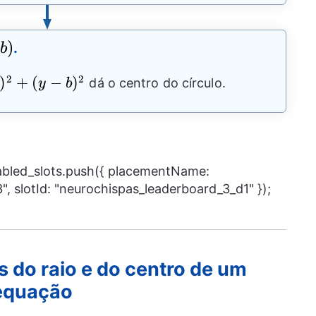
)
.
b
2
2
)
+
(
−
)
dá o centro do círculo.
y
b
nabled_slots.push({ placementName:
, slotId: "neurochispas_leaderboard_3_d1" });
s do raio e do centro de um
 equação