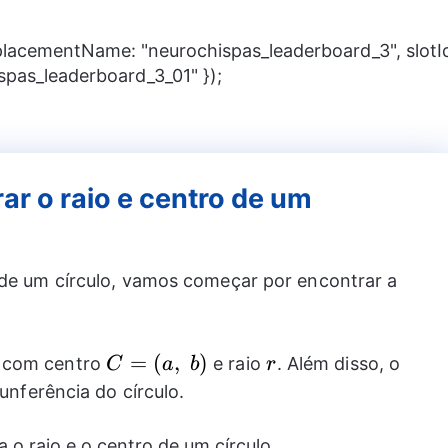
 placementName: "neurochispas_leaderboard_3", slotI
spas_leaderboard_3_01" });
ar o raio e centro de um
 de um círculo, vamos começar por encontrar a
C=
=
(
,
)
r
o com centro
e raio
. Além disso, o
C
a
b
r
(a,~b)
unferência do círculo.