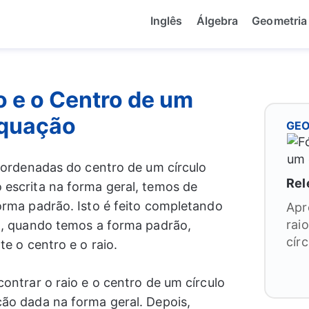
Inglês
Álgebra
Geometria
o e o Centro de um
Equação
GEO
oordenadas do centro de um círculo
Rel
escrita na forma geral, temos de
orma padrão. Isto é feito completando
Apr
rai
m, quando temos a forma padrão,
círc
e o centro e o raio.
ontrar o raio e o centro de um círculo
ão dada na forma geral. Depois,