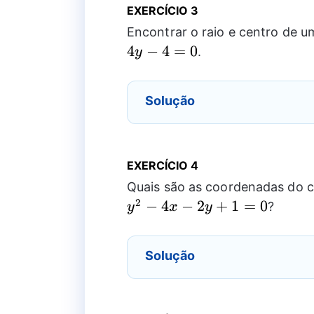
EXERCÍCIO 3
Encontrar o raio e centro de 
4
−
4
=
0
.
y
Solução
EXERCÍCIO 4
Quais são as coordenadas do c
2
−
4
−
2
+
1
=
0
?
y
x
y
Solução