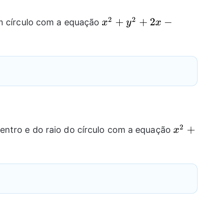
2
2
x^2+y^2+2x-
+
+
2
−
um círculo com a equação
x
y
x
4y-4=0
2
x^2+y^2
+
entro e do raio do círculo com a equação
x
4x-
2y+1=0