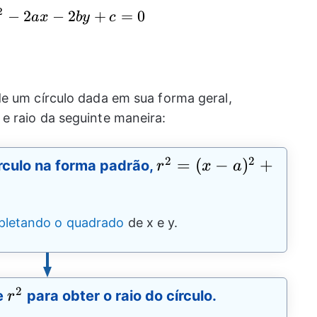
2
−
2
x^2+y^2-2ax-2by+c=0
−
2
+
=
0
a
x
b
y
c
e um círculo dada em sua forma geral,
e raio da seguinte maneira:
2
2
r^2=
=
(
−
)
+
rculo na forma padrão,
r
x
a
(x-
a)^2+
letando o quadrado
de x e y.
(y-
b)^2
2
r^2
e
para obter o raio do círculo.
r