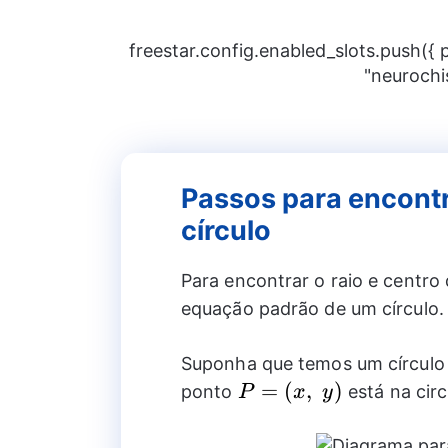
freestar.config.enabled_slots.push({
"neurochi
Passos para encontr
círculo
Para encontrar o raio e centro
equação padrão de um círculo.
Suponha que temos um círcul
P=
=
(
,
)
ponto
está na circ
P
x
y
(x,~y)