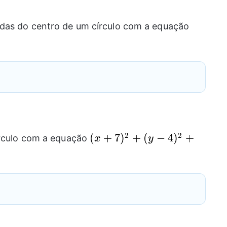
(x-5)^
adas do centro de um círculo com a equação
(y+3)^
2
2
(x+7)^2+
(
+
7
)
+
(
−
4
)
+
írculo com a equação
x
y
(y-
4)^2+6=10