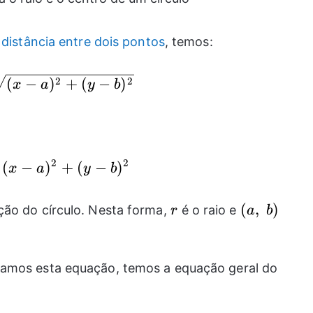
a
distância entre dois pontos
, temos:
r=\sqrt{(x-a)^2+(y-b)^2}
2
2
(
−
)
+
(
−
)
x
a
y
b
2
2
(
−
)
r^2=(x-a)^2+(y-b)^2
+
(
−
)
x
a
y
b
r
(a,
(
,
)
ção do círculo. Nesta forma,
é o raio e
r
a
b
~b)
camos esta equação, temos a equação geral do