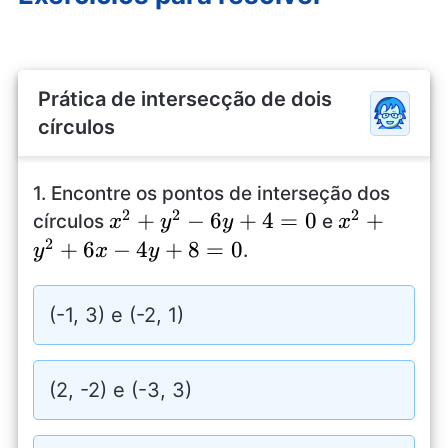
Prática de intersecção de dois
círculos
1. Encontre os pontos de interseção dos
2
2
2
x^2+y^2-
+
−
6
+
4
=
0
x^2+y^2+
+
círculos
e
x
y
y
x
2
6y+4=0
4y+8=0
+
6
−
4
+
8
=
0
.
y
x
y
(-1, 3) e (-2, 1)
(2, -2) e (-3, 3)