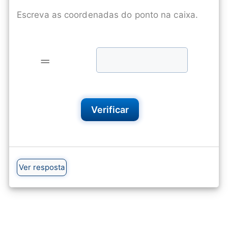
Escreva as coordenadas do ponto na caixa.
=
=
Verificar
Ver resposta