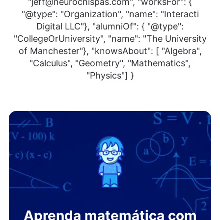
"jeff@neurochispas.com", "worksFor": {
"@type": "Organization", "name": "Interacti
Digital LLC"}, "alumniOf": { "@type":
"CollegeOrUniversity", "name": "The University
of Manchester"}, "knowsAbout": [ "Algebra",
"Calculus", "Geometry", "Mathematics",
"Physics"] }
Aprenda matemática com