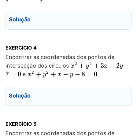
Solução
EXERCÍCIO
4
Encontrar as coordenadas dos pontos de
2
2
x^2+y^2+3x-
+
+
3
−
2
−
intersecção dos círculos
x
y
x
y
2y-7=0
2
2
7
=
0
x^2+y^2+x-
+
+
−
−
8
=
0
e
.
x
y
x
y
y-8=0
Solução
EXERCÍCIO
5
Encontrar as coordenadas dos pontos de