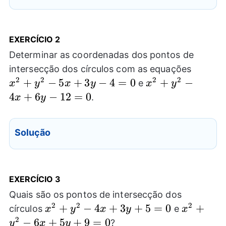
EXERCÍCIO
2
Determinar as coordenadas dos pontos de
x^2+y
intersecção dos círculos com as equações
5x+3y
2
2
2
2
+
−
5
+
3
−
4
=
0
x^2+y^2-
+
−
e
x
y
x
y
x
y
4=0
4x+6y-
4
+
6
−
12
=
0
.
x
y
12=0
Solução
EXERCÍCIO
3
Quais são os pontos de intersecção dos
2
2
2
x^2+y^2-
+
−
4
+
3
+
5
=
0
x^2+y^2
+
círculos
e
x
y
x
y
x
4x+3y+5=0
6x+5y+
2
−
6
+
5
+
9
=
0
?
y
x
y