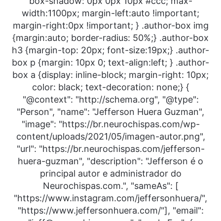
box-shadow: 0px 0px 10px #ccc; max-
width:1100px; margin-left:auto !important;
margin-right:0px !important; } .author-box img
{margin:auto; border-radius: 50%;} .author-box
h3 {margin-top: 20px; font-size:19px;} .author-
box p {margin: 10px 0; text-align:left; } .author-
box a {display: inline-block; margin-right: 10px;
color: black; text-decoration: none;} {
"@context": "http://schema.org", "@type":
"Person", "name": "Jefferson Huera Guzman",
"image": "https://br.neurochispas.com/wp-
content/uploads/2021/05/imagen-autor.png",
"url": "https://br.neurochispas.com/jefferson-
huera-guzman", "description": "Jefferson é o
principal autor e administrador do
Neurochispas.com.", "sameAs": [
"https://www.instagram.com/jeffersonhuera/",
"https://www.jeffersonhuera.com/"], "email":