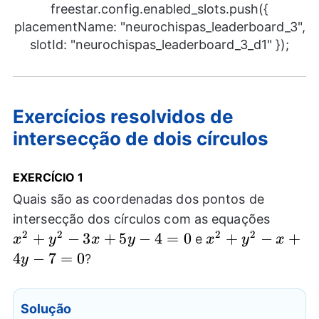
freestar.config.enabled_slots.push({
placementName: "neurochispas_leaderboard_3",
slotId: "neurochispas_leaderboard_3_d1" });
Exercícios resolvidos de
intersecção de dois círculos
EXERCÍCIO
1
Quais são as coordenadas dos pontos de
x^2+y
intersecção dos círculos com as equações
3x+5y
2
2
2
2
+
−
3
+
5
−
4
=
0
x^2+y^2-
+
−
+
e
x
y
x
y
x
y
x
4=0
x+4y-
4
−
7
=
0
?
y
7=0
Solução