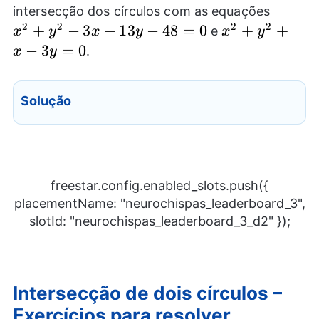
x^2+y
intersecção dos círculos com as equações
3x+13
2
2
2
2
+
−
3
+
13
−
48
=
0
x^2+y^2+x-
+
+
e
x
y
x
y
x
y
48=0
3y=0
−
3
=
0
.
x
y
Solução
freestar.config.enabled_slots.push({
placementName: "neurochispas_leaderboard_3",
slotId: "neurochispas_leaderboard_3_d2" });
Intersecção de dois círculos –
Exercícios para resolver