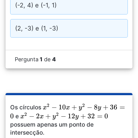
(-2, 4) e (-1, 1)
(2, -3) e (1, -3)
Pergunta
1
de
4
2
2
x^2-
−
10
+
−
8
+
36
=
Os círculos
x
x
y
y
2
2
10x+y^2-
0
x^2-
−
2
+
−
12
+
32
=
0
e
x
x
y
y
8y+36=0
2x+y^2-
possuem apenas um ponto de
12y+32=0
intersecção.