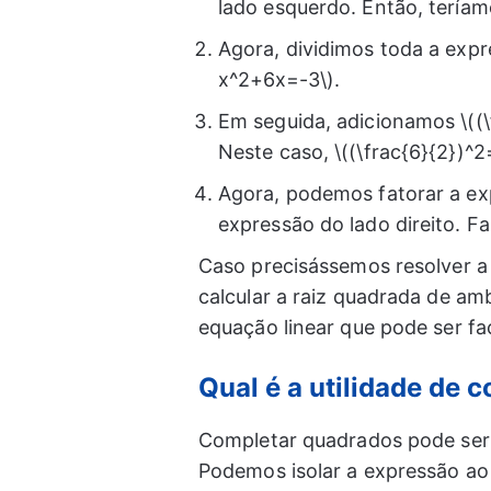
lado esquerdo. Então, teríam
Agora, dividimos toda a expr
x^2+6x=-3\).
Em seguida, adicionamos \((\
Neste caso, \((\frac{6}{2})^
Agora, podemos fatorar a exp
expressão do lado direito. F
Caso precisássemos resolver a
calcular a raiz quadrada de am
equação linear que pode ser fa
Qual é a utilidade de
Completar quadrados pode ser 
Podemos isolar a expressão ao 