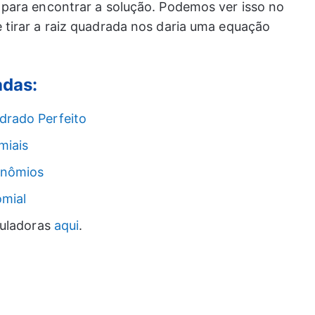
para encontrar a solução. Podemos ver isso no
tirar a raiz quadrada nos daria uma equação
adas:
drado Perfeito
miais
linômios
omial
culadoras
aqui
.