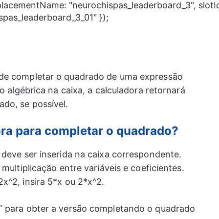
 placementName: "neurochispas_leaderboard_3", slotI
spas_leaderboard_3_01" });
ode completar o quadrado de uma expressão
ão algébrica na caixa, a calculadora retornará
do, se possível.
ra para completar o quadrado?
deve ser inserida na caixa correspondente.
multiplicação entre variáveis ​​e coeficientes.
x^2, insira 5*x ou 2*x^2.
” para obter a versão completando o quadrado