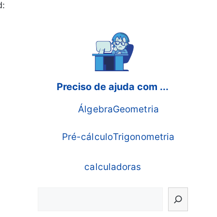
d:
Preciso de ajuda com ...
Álgebra
Geometria
Pré-cálculo
Trigonometria
calculadoras
Search