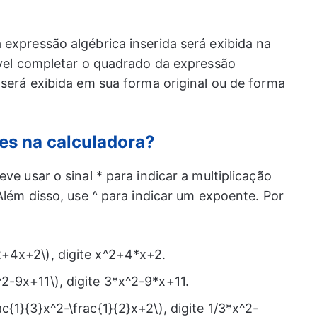
expressão algébrica inserida será exibida na
sível completar o quadrado da expressão
 será exibida em sua forma original ou de forma
es na calculadora?
ve usar o sinal * para indicar a multiplicação
 Além disso, use ^ para indicar um expoente. Por
2+4x+2\), digite x^2+4*x+2.
^2-9x+11\), digite 3*x^2-9*x+11.
ac{1}{3}x^2-\frac{1}{2}x+2\), digite 1/3*x^2-