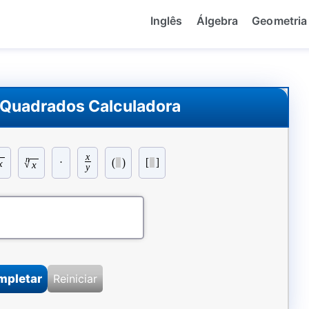
Inglês
Álgebra
Geometria
 Quadrados Calculadora
x
n
(
)
[
]
·
x
√
x
y
mpletar
Reiniciar