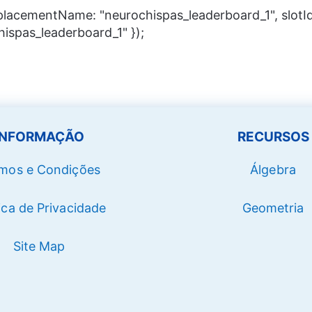
 placementName: "neurochispas_leaderboard_1", slotId
hispas_leaderboard_1" });
INFORMAÇÃO
RECURSOS
mos e Condições
Álgebra
tica de Privacidade
Geometria
Site Map