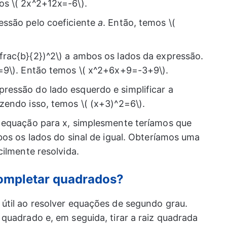
os \( 2x^2+12x=-6\).
essão pelo coeficiente
a
. Então, temos \(
frac{b}{2})^2\) a ambos os lados da expressão.
2=9\). Então temos \( x^2+6x+9=-3+9\).
ressão do lado esquerdo e simplificar a
azendo isso, temos \( (x+3)^2=6\).
 equação para x, simplesmente teríamos que
bos os lados do sinal de igual. Obteríamos uma
cilmente resolvida.
 completar quadrados?
útil ao resolver equações de segundo grau.
quadrado e, em seguida, tirar a raiz quadrada