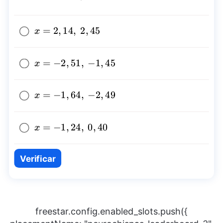
x=2,14,~2,45
=
2
,
14
,
2
,
45
x
x=-2,51,~-1,45
=
−
2
,
51
,
−
1
,
45
x
x=-1,64,~-2,49
=
−
1
,
64
,
−
2
,
49
x
x=-1,24,~0,40
=
−
1
,
24
,
0
,
40
x
Verificar
freestar.config.enabled_slots.push({