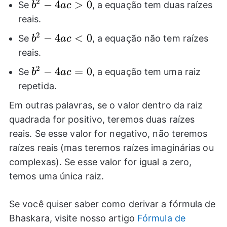
2
b^2-
−
4
>
0
Se
, a equação tem duas raízes
b
a
c
4ac>0
reais.
2
b^2-
−
4
<
0
Se
, a equação não tem raízes
b
a
c
4ac<0
reais.
2
b^2-
−
4
=
0
Se
, a equação tem uma raiz
b
a
c
4ac=0
repetida.
Em outras palavras, se o valor dentro da raiz
quadrada for positivo, teremos duas raízes
reais. Se esse valor for negativo, não teremos
raízes reais (mas teremos raízes imaginárias ou
complexas). Se esse valor for igual a zero,
temos uma única raiz.
Se você quiser saber como derivar a fórmula de
Bhaskara, visite nosso artigo
Fórmula de