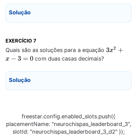
Solução
EXERCÍCIO
7
2
3x^2+x-
3
+
Quais são as soluções para a equação
x
3=0
−
3
=
0
com duas casas decimais?
x
Solução
freestar.config.enabled_slots.push({
placementName: "neurochispas_leaderboard_3",
slotId: "neurochispas_leaderboard_3_d2" });