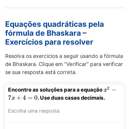
Equações quadráticas pela
fórmula de Bhaskara –
Exercícios para resolver
Resolva os exercícios a seguir usando a fórmula
de Bhaskara. Clique em “Verificar” para verificar
se sua resposta está correta.
2
x^2-
−
Encontre as soluções para a equação
x
7x+4=0
7
+
4
=
0
. Use duas casas decimais.
x
Escolha uma resposta