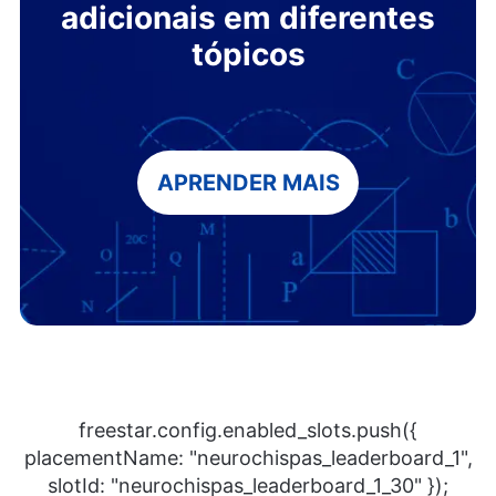
adicionais em diferentes
tópicos
APRENDER MAIS
freestar.config.enabled_slots.push({
placementName: "neurochispas_leaderboard_1",
slotId: "neurochispas_leaderboard_1_30" });