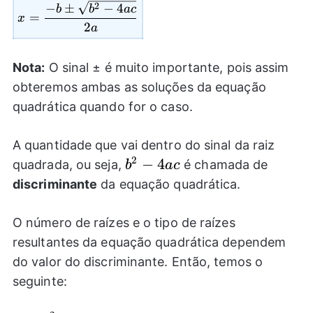
x=\frac{-b\pm \sqrt{b^2-4ac}}{2a}
2
−
±
−
4
b
b
a
c
=
x
2
a
Nota:
O sinal ± é muito importante, pois assim
obteremos ambas as soluções da equação
quadrática quando for o caso.
A quantidade que vai dentro do sinal da raiz
2
b^2-
−
4
quadrada, ou seja,
é chamada de
b
a
c
4ac
discriminante
da equação quadrática.
O número de raízes e o tipo de raízes
resultantes da equação quadrática dependem
do valor do discriminante. Então, temos o
seguinte: