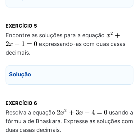
EXERCÍCIO
5
2
x^2+2x-
+
Encontre as soluções para a equação
x
1=0
2
−
1
=
0
expressando-as com duas casas
x
decimais.
Solução
EXERCÍCIO
6
2
2x^2+3x-
2
+
3
−
4
=
0
Resolva a equação
usando a
x
x
4=0
fórmula de Bhaskara. Expresse as soluções com
duas casas decimais.