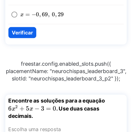
x=-0,69,~0,29
=
−
0
,
69
,
0
,
29
x
Verificar
freestar.config.enabled_slots.push({
placementName: "neurochispas_leaderboard_3",
slotId: "neurochispas_leaderboard_3_p2" });
6x^2+5x
Encontre as soluções para a equação
2
3=0
6
+
5
−
3
=
0
. Use duas casas
x
x
decimais.
Escolha uma resposta