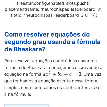
freestar.config.enabled_slots.push({
placementName: "neurochispas_leaderboard_3",
slotId: "neurochispas_leaderboard_3_01" });
Como resolver equações do
segundo grau usando a fórmula
de Bhaskara?
Para resolver equações quadráticas usando a
fórmula de Bhaskara, começamos escrevendo a
2
a{{x}^2}+bx+c=0
+
+
=
0
equação na forma
. Uma vez
a
x
b
x
c
que tenhamos a equação escrita dessa forma,
simplesmente colocamos os coeficientes
a
,
b
e
c
na fórmula: