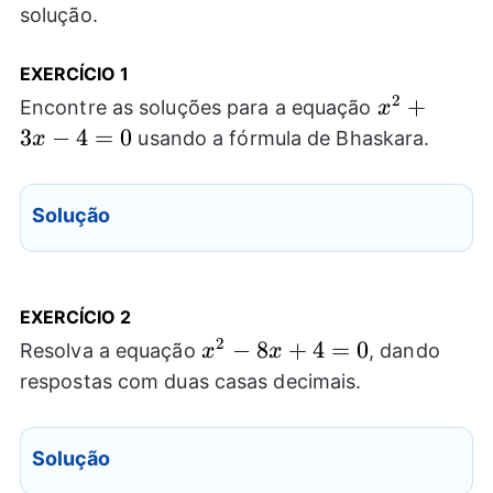
solução.
EXERCÍCIO
1
2
{{x}^2}+3
+
Encontre as soluções para a equação
x
4=0
3
−
4
=
0
usando a fórmula de Bhaskara.
x
Solução
EXERCÍCIO
2
2
x^2-
−
8
+
4
=
0
Resolva a equação
, dando
x
x
8x+4=0
respostas com duas casas decimais.
Solução