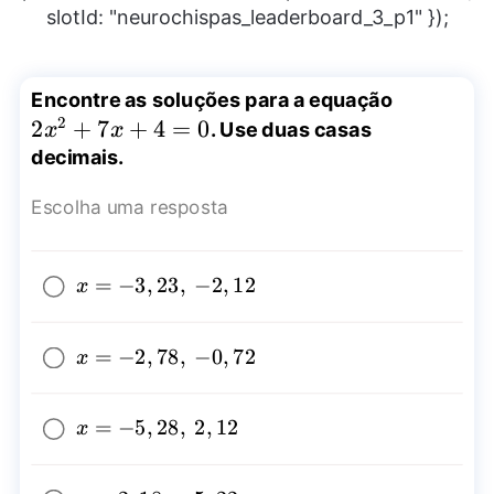
slotId: "neurochispas_leaderboard_3_p1" });
2x^2+7x
Encontre as soluções para a equação
2
2
+
7
+
4
=
0
. Use duas casas
x
x
decimais.
Escolha uma resposta
x=-3,23,~-2,12
=
−
3
,
23
,
−
2
,
12
x
x=-2,78,~-0,72
=
−
2
,
78
,
−
0
,
72
x
x=-5,28,~2,12
=
−
5
,
28
,
2
,
12
x