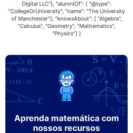
Digital LLC"}, "alumniOf": { "@type":
"CollegeOrUniversity", "name": "The University
of Manchester"}, "knowsAbout": [ "Algebra",
"Calculus", "Geometry", "Mathematics",
"Physics"] }
Aprenda matemática com
nossos recursos