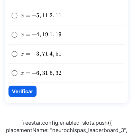
x=-5,11~2,11
=
−
5
,
11
2
,
11
x
x=-4,19~1,19
=
−
4
,
19
1
,
19
x
x=-3,71~4,51
=
−
3
,
71
4
,
51
x
x=-6,31~6,32
=
−
6
,
31
6
,
32
x
Verificar
freestar.config.enabled_slots.push({
placementName: "neurochispas_leaderboard_3",