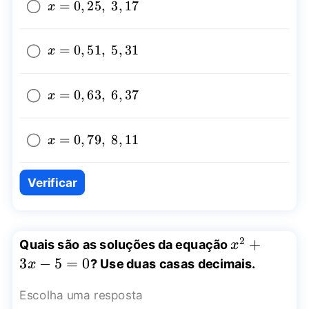
x=0,25,~3,17
=
0
,
25
,
3
,
17
x
x=0,51,~5,31
=
0
,
51
,
5
,
31
x
x=0,63,~6,37
=
0
,
63
,
6
,
37
x
x=0,79,~8,11
=
0
,
79
,
8
,
11
x
Verificar
2
x^2+3x-
+
Quais são as soluções da equação
x
5=0
3
−
5
=
0
? Use duas casas decimais.
x
Escolha uma resposta