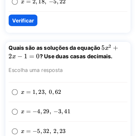
x=2,18,~-5,22
=
2
,
18
,
−
5
,
22
x
Verificar
2
5x^2+2x-
5
+
Quais são as soluções da equação
x
1=0
2
−
1
=
0
? Use duas casas decimais.
x
Escolha uma resposta
x=1,23,~0,62
=
1
,
23
,
0
,
62
x
x=-4,29,~-3,41
=
−
4
,
29
,
−
3
,
41
x
x=-5,32,~2,23
=
−
5
,
32
,
2
,
23
x