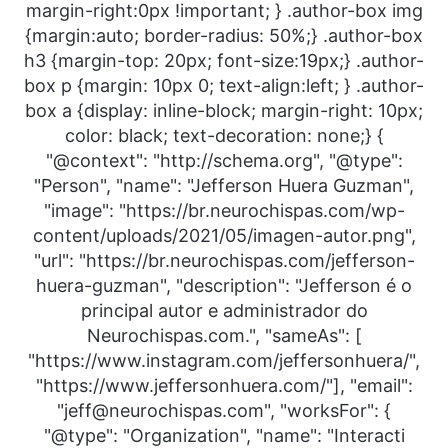
margin-right:0px !important; } .author-box img
{margin:auto; border-radius: 50%;} .author-box
h3 {margin-top: 20px; font-size:19px;} .author-
box p {margin: 10px 0; text-align:left; } .author-
box a {display: inline-block; margin-right: 10px;
color: black; text-decoration: none;} {
"@context": "http://schema.org", "@type":
"Person", "name": "Jefferson Huera Guzman",
"image": "https://br.neurochispas.com/wp-
content/uploads/2021/05/imagen-autor.png",
"url": "https://br.neurochispas.com/jefferson-
huera-guzman", "description": "Jefferson é o
principal autor e administrador do
Neurochispas.com.", "sameAs": [
"https://www.instagram.com/jeffersonhuera/",
"https://www.jeffersonhuera.com/"], "email":
"jeff@neurochispas.com", "worksFor": {
"@type": "Organization", "name": "Interacti