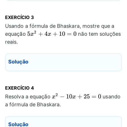
EXERCÍCIO
3
Usando a fórmula de Bhaskara, mostre que a
2
5x^2+4x+10=0
5
+
4
+
10
=
0
equação
não tem soluções
x
x
reais.
Solução
EXERCÍCIO
4
2
x^2-
−
10
+
25
=
0
Resolva a equação
usando
x
x
10x+25=0
a fórmula de Bhaskara.
Solução