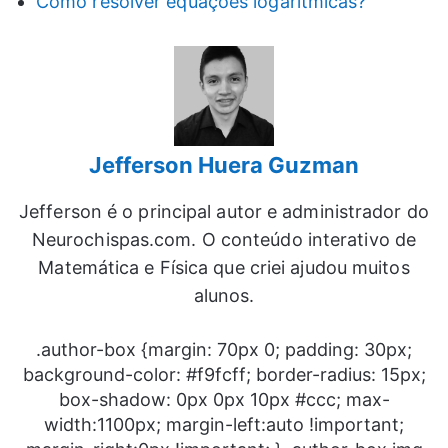
Como resolver equações logarítmicas?
Jefferson Huera Guzman
Jefferson é o principal autor e administrador do
Neurochispas.com. O conteúdo interativo de
Matemática e Física que criei ajudou muitos
alunos.
.author-box {margin: 70px 0; padding: 30px;
background-color: #f9fcff; border-radius: 15px;
box-shadow: 0px 0px 10px #ccc; max-
width:1100px; margin-left:auto !important;