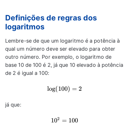
Definições de regras dos
logaritmos
Lembre-se de que um logaritmo é a potência à
qual um número deve ser elevado para obter
outro número. Por exemplo, o logaritmo de
base 10 de 100 é 2, já que 10 elevado à potência
de 2 é igual a 100:
l
\log
o
g
(
100
)
=
2
(100)
= 2
já que:
2
{{10}^2}=100
10
=
100