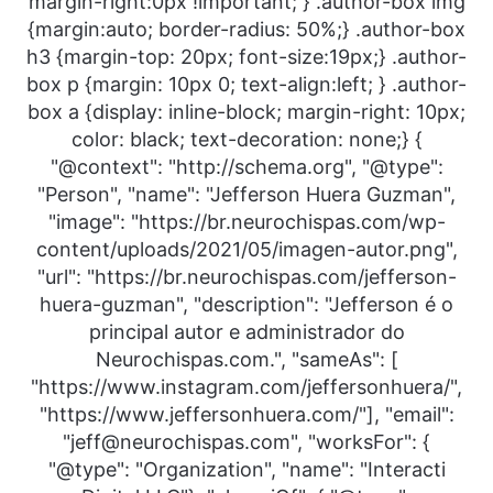
margin-right:0px !important; } .author-box img
{margin:auto; border-radius: 50%;} .author-box
h3 {margin-top: 20px; font-size:19px;} .author-
box p {margin: 10px 0; text-align:left; } .author-
box a {display: inline-block; margin-right: 10px;
color: black; text-decoration: none;} {
"@context": "http://schema.org", "@type":
"Person", "name": "Jefferson Huera Guzman",
"image": "https://br.neurochispas.com/wp-
content/uploads/2021/05/imagen-autor.png",
"url": "https://br.neurochispas.com/jefferson-
huera-guzman", "description": "Jefferson é o
principal autor e administrador do
Neurochispas.com.", "sameAs": [
"https://www.instagram.com/jeffersonhuera/",
"https://www.jeffersonhuera.com/"], "email":
"jeff@neurochispas.com", "worksFor": {
"@type": "Organization", "name": "Interacti