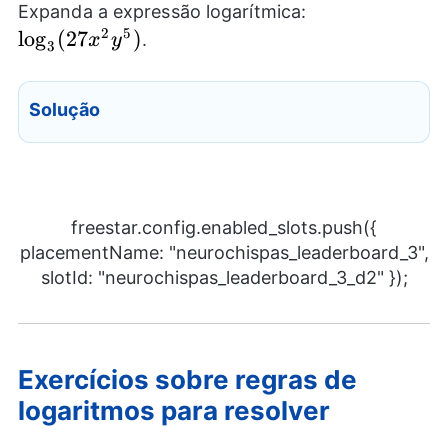
\log_{3}
Expanda a expressão logarítmica:
(27{{x}^2}
2
5
l
o
g
(
27
)
.
x
y
3
{{y}^5})
Solução
freestar.config.enabled_slots.push({
placementName: "neurochispas_leaderboard_3",
slotId: "neurochispas_leaderboard_3_d2" });
Exercícios sobre regras de
logaritmos para resolver