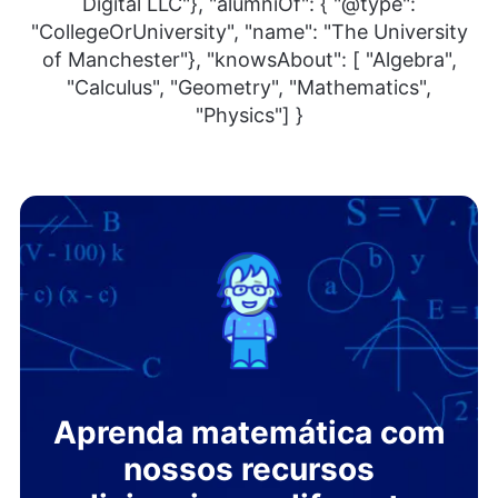
Digital LLC"}, "alumniOf": { "@type":
"CollegeOrUniversity", "name": "The University
of Manchester"}, "knowsAbout": [ "Algebra",
"Calculus", "Geometry", "Mathematics",
"Physics"] }
Aprenda matemática com
nossos recursos