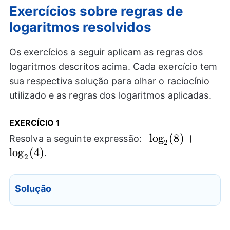
Exercícios sobre regras de
logaritmos resolvidos
Os exercícios a seguir aplicam as regras dos
logaritmos descritos acima. Cada exercício tem
sua respectiva solução para olhar o raciocínio
utilizado e as regras dos logaritmos aplicadas.
EXERCÍCIO 1
\log_{2}
l
o
g
(
8
)
+
Resolva a seguinte expressão:
2
(8)+\log_{2}
l
o
g
(
4
)
.
2
(4)
Solução