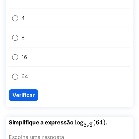
4
8
16
64
Verificar
\log_{2\sqrt{2}}
l
o
g
(
64
)
Simplifique a expressão
.
2
2
(64)
Escolha uma resposta