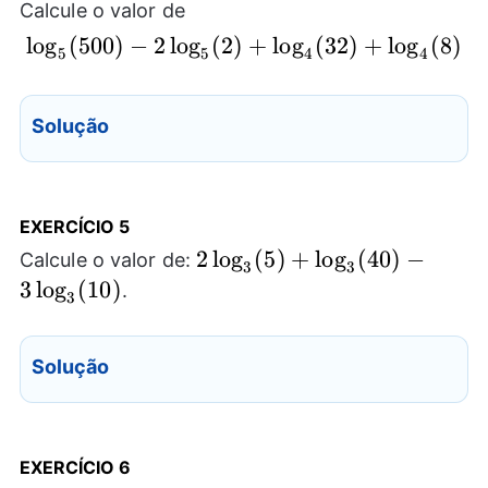
Calcule o valor de
l
o
g
(
500
)
−
2
l
o
g
(
2
)
\log_{5}(500)-2\log_{
+
l
o
g
(
32
)
+
l
o
g
(
8
)
5
5
4
4
Solução
EXERCÍCIO 5
2\log_{3}
2
l
o
g
(
5
)
+
l
o
g
(
40
)
−
Calcule o valor de:
3
3
(5)+\log_{3}
3
l
o
g
(
10
)
.
3
(40)-3\log_{3}
(10)
Solução
EXERCÍCIO 6