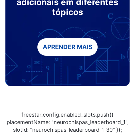
adicionais em diferentes
tópicos
APRENDER MAIS
freestar.config.enabled_slots.push({
placementName: "neurochispas_leaderboard_1",
slotId: "neurochispas_leaderboard_1_30" });