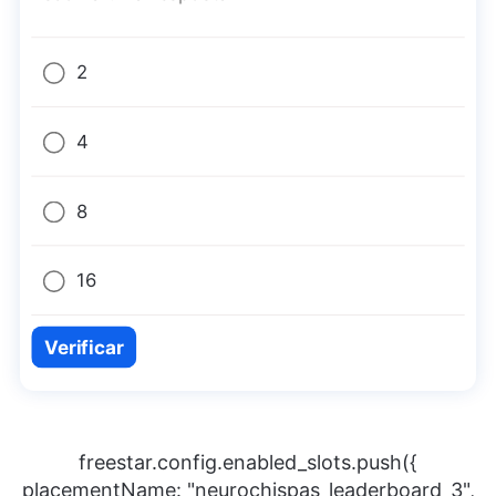
2
4
8
16
Verificar
freestar.config.enabled_slots.push({
placementName: "neurochispas_leaderboard_3",