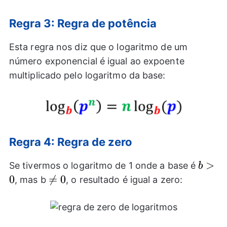
Regra 3: Regra de potência
Esta regra nos diz que o logaritmo de um
número exponencial é igual ao expoente
multiplicado pelo logaritmo da base:
Regra 4: Regra de zero
b>0
>
Se tivermos o logaritmo de 1 onde a base é
b
0
\neq

=
0
, mas b
, o resultado é igual a zero:
0