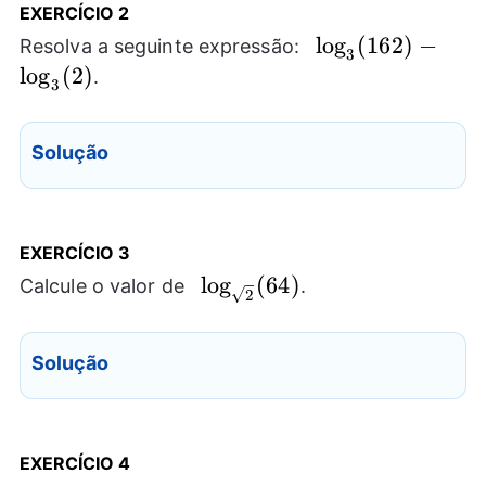
EXERCÍCIO 2
\log_{3}
l
o
g
(
162
)
−
Resolva a seguinte expressão:
3
(162)-
l
o
g
(
2
)
.
3
\log_{3}
(2)
Solução
EXERCÍCIO 3
\log_{\sqrt{2}}
l
o
g
(
64
)
Calcule o valor de
.
2
(64)
Solução
EXERCÍCIO 4