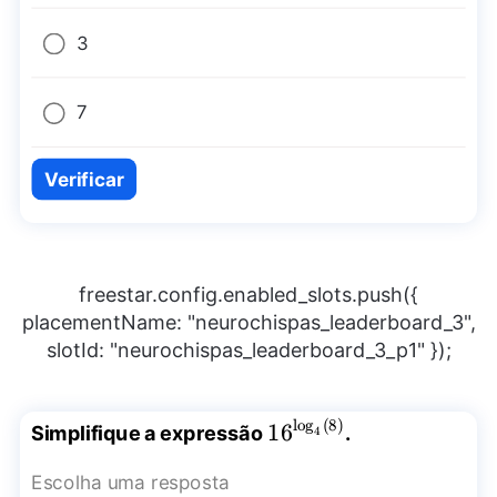
3
7
Verificar
freestar.config.enabled_slots.push({
placementName: "neurochispas_leaderboard_3",
slotId: "neurochispas_leaderboard_3_p1" });
l
o
g
(
8
)
{{16}^{\log_{4}
16
Simplifique a expressão
.
4
(8)}}
Escolha uma resposta