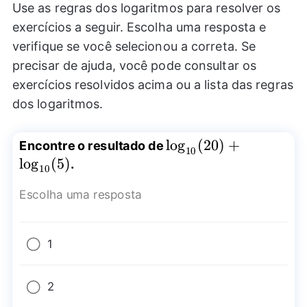
Use as regras dos logaritmos para resolver os
exercícios a seguir. Escolha uma resposta e
verifique se você selecionou a correta. Se
precisar de ajuda, você pode consultar os
exercícios resolvidos acima ou a lista das regras
dos logaritmos.
\log_{10}
l
o
g
(
20
)
+
Encontre o resultado de
10
(20)+\log_{10}
l
o
g
(
5
)
.
10
(5)
Escolha uma resposta
1
2