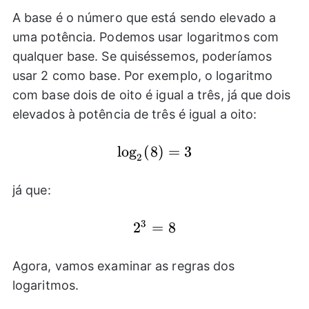
A base é o número que está sendo elevado a
uma potência. Podemos usar logaritmos com
qualquer base. Se quiséssemos, poderíamos
usar 2 como base. Por exemplo, o logaritmo
com base dois de oito é igual a três, já que dois
elevados à potência de três é igual a oito:
\log_{2}
l
o
g
(
8
)
=
3
2
(8)=3
já que:
3
{{2}^3}=8
2
=
8
Agora, vamos examinar as regras dos
logaritmos.