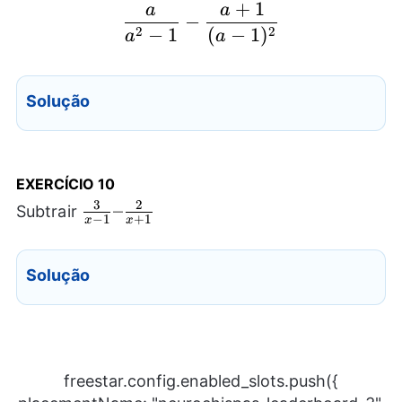
+
1
a
a
\frac{a}{a^2-1} -\fra
−
2
2
−
1
(
−
1
)
a
a
Solução
EXERCÍCIO 10
3
2
\frac{3}
–
Subtrair
−
1
+
1
x
x
{x-1} –
\frac{2}
Solução
{x+1}
freestar.config.enabled_slots.push({