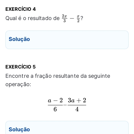
EXERCÍCIO 4
2
\frac{2x}
−
x
x
Qual é o resultado de
?
3
2
{3} -
\frac{x}
Solução
{2}
EXERCÍCIO 5
Encontre a fração resultante da seguinte
operação:
−
2
3
+
2
a
a
\frac{a-2}{6} – \frac
–
6
4
Solução