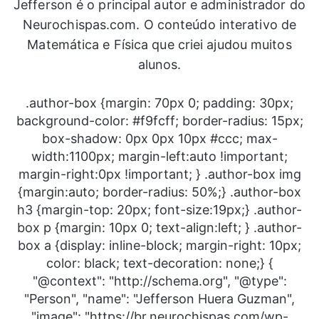
Jefferson é o principal autor e administrador do
Neurochispas.com. O conteúdo interativo de
Matemática e Física que criei ajudou muitos
alunos.
.author-box {margin: 70px 0; padding: 30px;
background-color: #f9fcff; border-radius: 15px;
box-shadow: 0px 0px 10px #ccc; max-
width:1100px; margin-left:auto !important;
margin-right:0px !important; } .author-box img
{margin:auto; border-radius: 50%;} .author-box
h3 {margin-top: 20px; font-size:19px;} .author-
box p {margin: 10px 0; text-align:left; } .author-
box a {display: inline-block; margin-right: 10px;
color: black; text-decoration: none;} {
"@context": "http://schema.org", "@type":
"Person", "name": "Jefferson Huera Guzman",
"image": "https://br.neurochispas.com/wp-