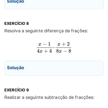
Solução
EXERCÍCIO 8
Resolva a seguinte diferença de frações:
−
1
+
2
x
x
\frac{x-1}{4x+4} – \f
–
4
+
4
8
−
8
x
x
Solução
EXERCÍCIO 9
Realizar a seguinte subtracção de fracções: