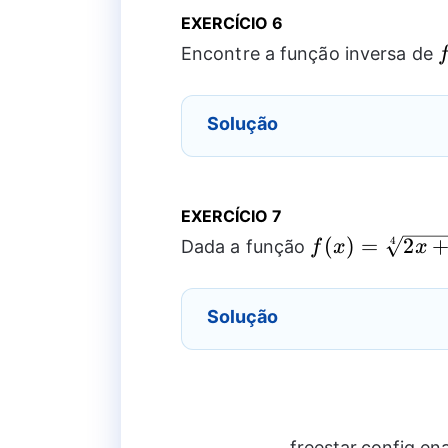
EXERCÍCIO 6
f
Encontre a função inversa de
Solução
EXERCÍCIO 7
f(x)
(
)
=
2
4
Dada a função
f
x
x
=\sqrt[4]
{2x+5}
Solução
freestar.config.e