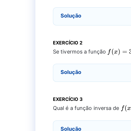
Solução
EXERCÍCIO 2
f(x)=3
(
)
=
Se tivermos a função
f
x
Solução
EXERCÍCIO 3
f(x
(
Qual é a função inversa de
f
\fr
{2x
Solução