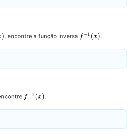
−
1
)
{{f}^{-1}}
(
)
, encontre a função inversa
.
x
f
x
(x)
−
1
{{f}^{-
(
)
 encontre
.
f
x
1}}(x)