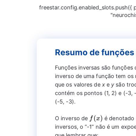
freestar.config.enabled_slots.push({
"neurochi
Resumo de funções 
Funções inversas são funções q
inverso de uma função tem os 
que os valores de
x
e
y
são troc
contém os pontos (1, 2) e (-3, 
(-5, -3).
f(x)
(
)
O inverso de
é denotado
f
x
inversos, o “-1” não é um expo
que lembrar que: