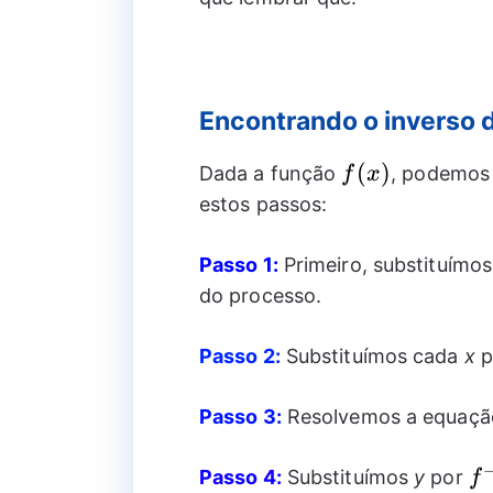
Encontrando o inverso 
f(x)
(
)
Dada a função
, podemos 
f
x
estos passos:
Passo 1:
Primeiro, substituímo
do processo.
Passo 2:
Substituímos cada
x
p
Passo 3:
Resolvemos a equação
{{
Passo 4:
Substituímos
y
por
f