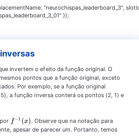
 placementName: "neurochispas_leaderboard_3", slotI
spas_leaderboard_3_01" });
inversas
ue invertem o efeito da função original. O
mesmos pontos que a função original, exceto
ados. Por exemplo, se a função original
-5), a função inversa conterá os pontos (2, 1) e
−
1
{{f}^{-1}}
(
)
 por
. Observe que na notação para
f
x
(x)
ente, apesar de parecer um. Portanto, temos