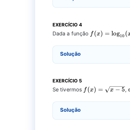
EXERCÍCIO 4
f(x)=
(
)
=
l
o
g
(
Dada a função
f
x
10
\log_{10}
(x)
Solução
EXERCÍCIO 5
f(x)=
(
)
=
−
5
Se tivermos
,
f
x
x
\sqrt{x-
5}
Solução