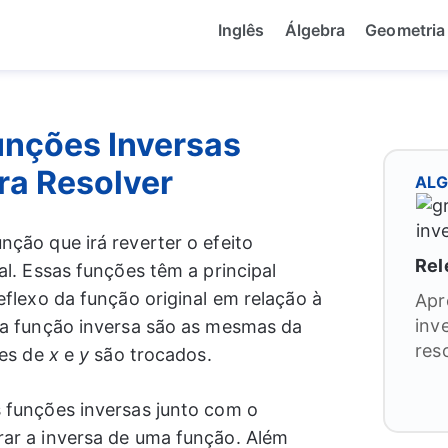
Inglês
Álgebra
Geometria
unções Inversas
ra Resolver
AL
ção que irá reverter o efeito
Rel
al. Essas funções têm a principal
eflexo da função original em relação à
Apr
inv
a função inversa são as mesmas da
res
res de
x
e
y
são trocados.
 funções inversas junto com o
ar a inversa de uma função. Além