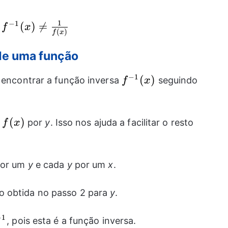
1
−
1
{{f}^{-
(
)

=
f
x
(
)
f
x
1}}
(x)\neq
de uma função
\frac{1}
−
1
{f(x)}
{{f}^{-
(
)
encontrar a função inversa
seguindo
f
x
1}}(x)
f(x)
(
)
s
por
y
. Isso nos ajuda a facilitar o resto
f
x
or um
y
e cada
y
por um
x
.
 obtida no passo 2 para
y
.
−
1
f}^{-1}}
, pois esta é a função inversa.