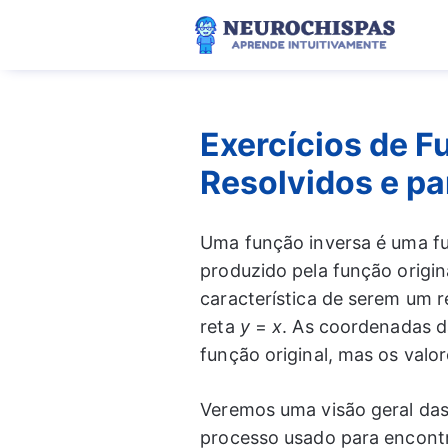
Pular
para
o
conteúdo
Exercícios de F
Resolvidos e pa
Uma função inversa é uma fun
produzido pela função origin
característica de serem um r
reta
y
=
x
. As coordenadas d
função original, mas os valo
Veremos uma visão geral das
processo usado para encontr