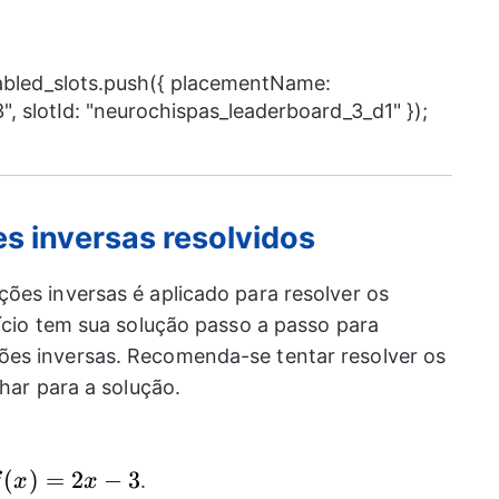
nabled_slots.push({ placementName:
, slotId: "neurochispas_leaderboard_3_d1" });
es inversas resolvidos
ões inversas é aplicado para resolver os
cício tem sua solução passo a passo para
es inversas. Recomenda-se tentar resolver os
lhar para a solução.
f(x)=2x-
(
)
=
2
−
3
.
f
x
x