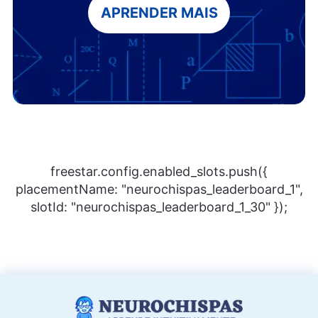
APRENDER MAIS
freestar.config.enabled_slots.push({
placementName: "neurochispas_leaderboard_1",
slotId: "neurochispas_leaderboard_1_30" });