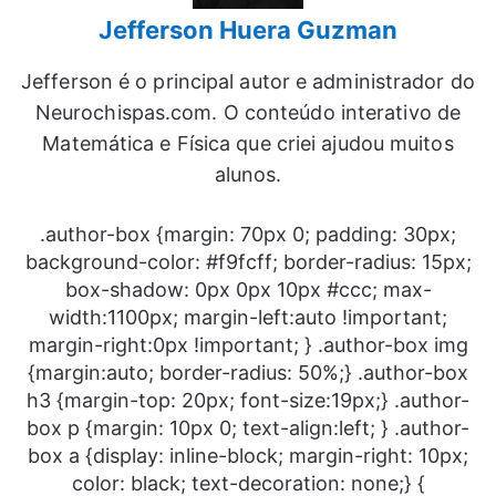
Jefferson Huera Guzman
Jefferson é o principal autor e administrador do
Neurochispas.com. O conteúdo interativo de
Matemática e Física que criei ajudou muitos
alunos.
.author-box {margin: 70px 0; padding: 30px;
background-color: #f9fcff; border-radius: 15px;
box-shadow: 0px 0px 10px #ccc; max-
width:1100px; margin-left:auto !important;
margin-right:0px !important; } .author-box img
{margin:auto; border-radius: 50%;} .author-box
h3 {margin-top: 20px; font-size:19px;} .author-
box p {margin: 10px 0; text-align:left; } .author-
box a {display: inline-block; margin-right: 10px;
color: black; text-decoration: none;} {