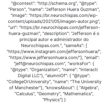
"@context": "http://schema.org", "@type":
"Person", "name": "Jefferson Huera Guzman",
"image": "https://br.neurochispas.com/wp-
content/uploads/2021/05/imagen-autor.png",
"url": "https://br.neurochispas.com/jefferson-
huera-guzman", "description": "Jefferson é o
principal autor e administrador do
Neurochispas.com.", "sameAs": [
"https://www.instagram.com/jeffersonhuera/",
"https://www.jeffersonhuera.com/"], "email":
"jeff@neurochispas.com", "worksFor": {
"@type": "Organization", "name": "Interacti
Digital LLC"}, "alumniOf": { "@type":
"CollegeOrUniversity", "name": "The University
of Manchester"}, "knowsAbout": [ "Algebra",
"Calculus", "Geometry", "Mathematics",
"Physics"] }