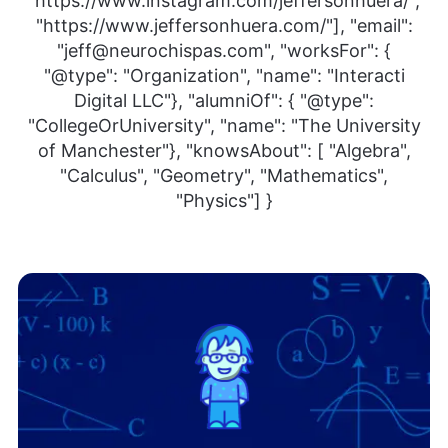
"https://www.instagram.com/jeffersonhuera/",
"https://www.jeffersonhuera.com/"], "email":
"jeff@neurochispas.com", "worksFor": {
"@type": "Organization", "name": "Interacti
Digital LLC"}, "alumniOf": { "@type":
"CollegeOrUniversity", "name": "The University
of Manchester"}, "knowsAbout": [ "Algebra",
"Calculus", "Geometry", "Mathematics",
"Physics"] }