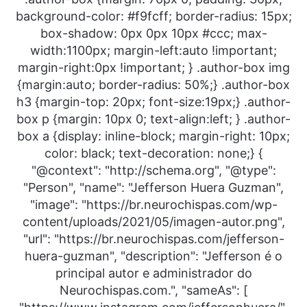
background-color: #f9fcff; border-radius: 15px;
box-shadow: 0px 0px 10px #ccc; max-
width:1100px; margin-left:auto !important;
margin-right:0px !important; } .author-box img
{margin:auto; border-radius: 50%;} .author-box
h3 {margin-top: 20px; font-size:19px;} .author-
box p {margin: 10px 0; text-align:left; } .author-
box a {display: inline-block; margin-right: 10px;
color: black; text-decoration: none;} {
"@context": "http://schema.org", "@type":
"Person", "name": "Jefferson Huera Guzman",
"image": "https://br.neurochispas.com/wp-
content/uploads/2021/05/imagen-autor.png",
"url": "https://br.neurochispas.com/jefferson-
huera-guzman", "description": "Jefferson é o
principal autor e administrador do
Neurochispas.com.", "sameAs": [