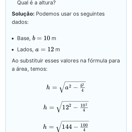
Qual é a altura?
Solução:
Podemos usar os seguintes
dados:
b=10
=
10
Base,
m
b
a=12
=
12
Lados,
m
a
Ao substituir esses valores na fórmula para
a área, temos:
h=
2
2
=
−
b
h
a
4
\sqrt{{{a}^2}-
\frac{{{b}^2}}
h=
2
2
10
=
12
−
{4}}
h
4
\sqrt{{{12}^2}-
\frac{{{10}^2}}
h=
100
=
144
−
{4}}
h
4