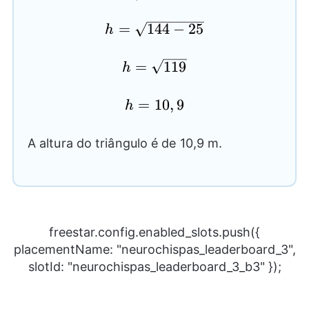
\sqrt{144-
\frac{100}
=
h=
144
−
25
h
{4}}
\sqrt{144-
25}
=
h=
119
h
\sqrt{119}
h=10,9
=
10
,
9
h
A altura do triângulo é de 10,9 m.
freestar.config.enabled_slots.push({
placementName: "neurochispas_leaderboard_3",
slotId: "neurochispas_leaderboard_3_b3" });