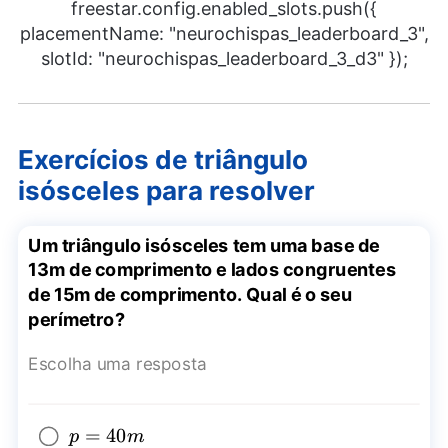
freestar.config.enabled_slots.push({
placementName: "neurochispas_leaderboard_3",
slotId: "neurochispas_leaderboard_3_d3" });
Exercícios de triângulo
isósceles para resolver
Um triângulo isósceles tem uma base de
13m de comprimento e lados congruentes
de 15m de comprimento. Qual é o seu
perímetro?
Escolha uma resposta
p=40m
=
40
p
m