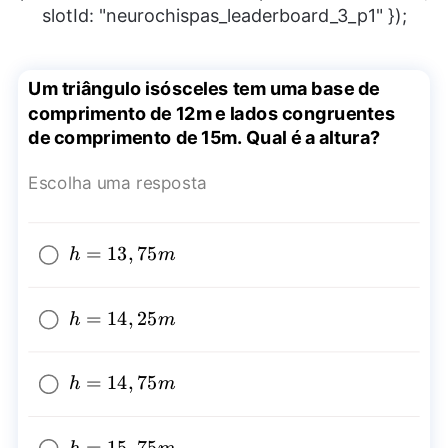
slotId: "neurochispas_leaderboard_3_p1" });
Um triângulo isósceles tem uma base de
comprimento de 12m e lados congruentes
de comprimento de 15m. Qual é a altura?
Escolha uma resposta
h=13,75m
=
13
,
75
h
m
h=14,25m
=
14
,
25
h
m
h=14,75m
=
14
,
75
h
m