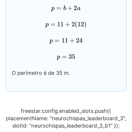
p=b+2a
=
+
2
p
b
a
p=11+2(12)
=
11
+
2
(
12
)
p
p=11+24
=
11
+
24
p
p=35
=
35
p
O perímetro é de 35 m.
freestar.config.enabled_slots.push({
placementName: "neurochispas_leaderboard_3",
slotId: "neurochispas_leaderboard_3_b1" });