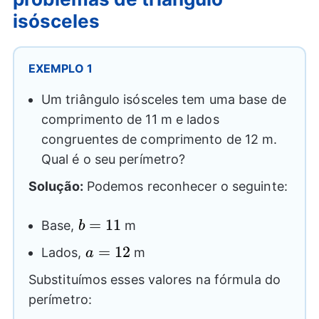
isósceles
EXEMPLO 1
Um triângulo isósceles tem uma base de
comprimento de 11 m e lados
congruentes de comprimento de 12 m.
Qual é o seu perímetro?
Solução:
Podemos reconhecer o seguinte:
b=11
=
11
Base,
m
b
a=12
=
12
Lados,
m
a
Substituímos esses valores na fórmula do
perímetro: