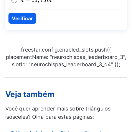
h=15,75m
=
15
,
75
h
m
Verificar
freestar.config.enabled_slots.push({
placementName: "neurochispas_leaderboard_3",
slotId: "neurochispas_leaderboard_3_d4" });
Veja também
Você quer aprender mais sobre triângulos
isósceles? Olha para estas páginas: