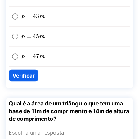
p=43m
=
43
p
m
p=45m
=
45
p
m
p=47m
=
47
p
m
Verificar
Qual é a área de um triângulo que tem uma
base de 11m de comprimento e 14m de altura
de comprimento?
Escolha uma resposta