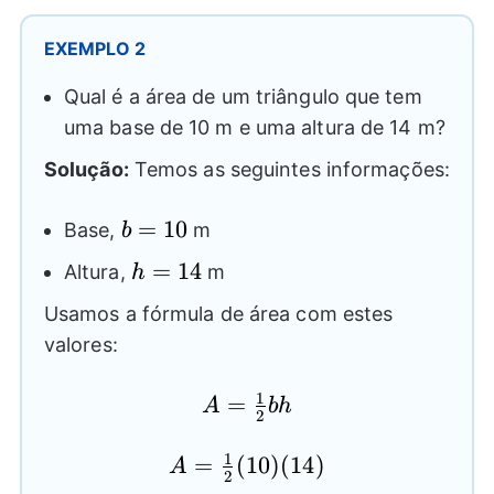
EXEMPLO 2
Qual é a área de um triângulo que tem
uma base de 10 m e uma altura de 14 m?
Solução:
Temos as seguintes informações:
b=10
=
10
Base,
m
b
h=14
=
14
Altura,
m
h
Usamos a fórmula de área com estes
valores:
1
=
A=
A
bh
2
\frac{1}
{2}bh
1
=
A=
(
10
)
(
14
)
A
2