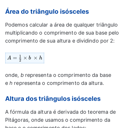
Área do triângulo isósceles
Podemos calcular a área de qualquer triângulo
multiplicando o comprimento de sua base pelo
comprimento de sua altura e dividindo por 2:
1
=
A=
×
×
A
b
h
2
\frac{1}
{2}
onde,
b
representa o comprimento da base
\times
e
h
representa o comprimento da altura.
b
\times h
Altura dos triângulos isósceles
A fórmula da altura é derivada do teorema de
Pitágoras, onde usamos o comprimento da
base e o comprimento dos lados: