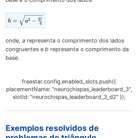
h=
2
b
2
=
−
h
a
4
\sqrt{{{a}^2}-
\frac{{{b}^2}}
{4}}
onde,
a
representa o comprimento dos lados
congruentes e
b
representa o comprimento da
base.
freestar.config.enabled_slots.push({
placementName: "neurochispas_leaderboard_3",
slotId: "neurochispas_leaderboard_3_d2" });
Exemplos resolvidos de
problemas de triângulo