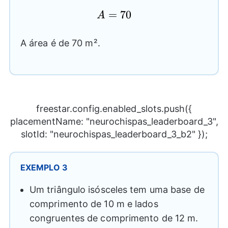
\frac{1}
{2}(10)
A=70
=
70
A
(14)
A área é de 70 m².
freestar.config.enabled_slots.push({
placementName: "neurochispas_leaderboard_3",
slotId: "neurochispas_leaderboard_3_b2" });
EXEMPLO 3
Um triângulo isósceles tem uma base de
comprimento de 10 m e lados
congruentes de comprimento de 12 m.