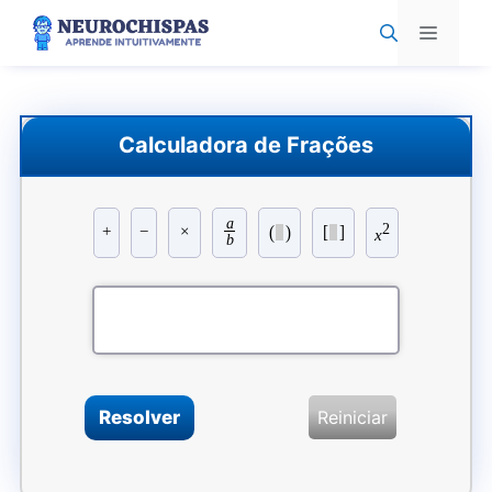
Pular
Menu
para
o
conteúdo
Calculadora de Frações
a
2
(
)
[
]
+
−
×
x
b
Resolver
Reiniciar