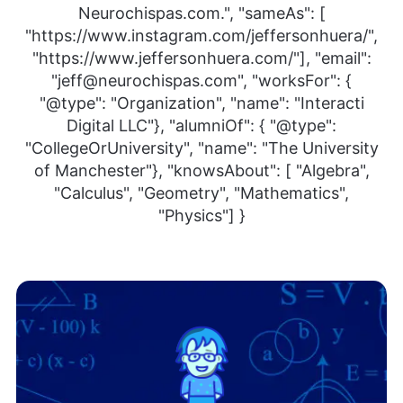
Neurochispas.com.", "sameAs": [
"https://www.instagram.com/jeffersonhuera/",
"https://www.jeffersonhuera.com/"], "email":
"jeff@neurochispas.com", "worksFor": {
"@type": "Organization", "name": "Interacti
Digital LLC"}, "alumniOf": { "@type":
"CollegeOrUniversity", "name": "The University
of Manchester"}, "knowsAbout": [ "Algebra",
"Calculus", "Geometry", "Mathematics",
"Physics"] }