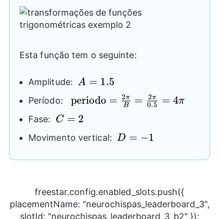
Esta função tem o seguinte:
A=1.5
=
1.5
Amplitude:
A
2
2
\text{periodo}=\frac{2\pi}
periodo
=
=
=
4
π
π
Período:
π
0.5
B
{B}=\frac{2\pi}{0.5}=4\pi
C=2
=
2
Fase:
C
D=-1
=
−
1
Movimento vertical:
D
freestar.config.enabled_slots.push({
placementName: "neurochispas_leaderboard_3",
slotId: "neurochispas_leaderboard_3_b2" });