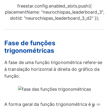
freestar.config.enabled_slots.push({
placementName: "neurochispas_leaderboard_3",
slotId: "neurochispas_leaderboard_3_d2" });
Fase de funções
trigonométricas
A fase de uma função trigonométrica refere-se
à translação horizontal à direita do gráfico da
função.
y=A
=
A forma geral da função trigonométrica é
y