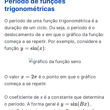
Período de funções
trigonométricas
O período de uma função trigonométrica é a
duração de um ciclo. Ou seja, o período é o
deslocamento de
x
em que o gráfico da função
começa a se repetir. Por exemplo, considere a
y=
=
s
i
n
(
)
função
:
y
x
\sin(x)
x=2
=
2
O valor
é o ponto em que o gráfico
x
π
\pi
começa a se repetir.
O coeficiente de
x
é a constante que determina
y=\sin(Bx)
=
s
i
n
(
)
o período. A forma geral é
,
y
B
x