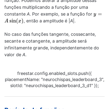
função. Podemos alterar a amplitude dessas
funções multiplicando a função por uma
y= A
=
constante
A
. Por exemplo, se a função for
y
\sin(x
s
i
n
(
)
, então a amplitude é |
A
|.
A
x
No caso das funções tangente, cossecante,
secante e cotangente, a amplitude será
infinitamente grande, independentemente do
valor de
A
.
freestar.config.enabled_slots.push({
placementName: "neurochispas_leaderboard_3",
slotId: "neurochispas_leaderboard_3_d1" });