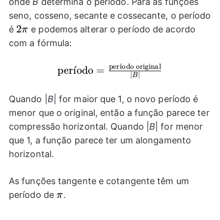
onde
B
determina o período. Para as funções
seno, cosseno, secante e cossecante, o período
2
2
é
e podemos alterar o período de acordo
π
\pi
com a fórmula:
per
ˊ
ı
odo original
\text{período}=\frac{\text{perí
per
ˊ
ı
odo
=
∣
∣
B
original}}{|B|}
Quando |
B
| for maior que 1, o novo período é
menor que o original, então a função parece ter
compressão horizontal. Quando |
B
| for menor
que 1, a função parece ter um alongamento
horizontal.
As funções tangente e cotangente têm um
\pi
período de
.
π