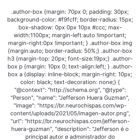
.author-box {margin: 70px 0; padding: 30px;
background-color: #f9fcff; border-radius: 15px;
box-shadow: 0px 0px 10px #ccc; max-
width:1100px; margin-left:auto !important;
margin-right:0px !important; } .author-box img
{margin:auto; border-radius: 50%;} .author-box
h3 {margin-top: 20px; font-size:19px;} .author-
box p {margin: 10px 0; text-align:left; } .author-
box a {display: inline-block; margin-right: 10px;
color: black; text-decoration: none;} {
"@context": "http://schema.org", "@type":
"Person", "name": "Jefferson Huera Guzman",
"image": "https://br.neurochispas.com/wp-
content/uploads/2021/05/imagen-autor.png",
"url": "https://br.neurochispas.com/jefferson-
huera-guzman", "description": "Jefferson é o
principal autor e administrador do