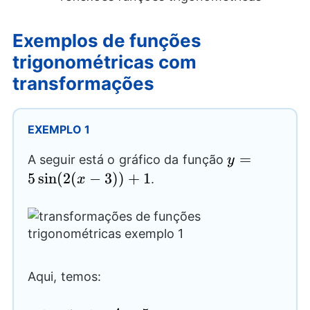
Exemplos de funções
trigonométricas com
transformações
EXEMPLO 1
y=5
=
A seguir está o gráfico da função
y
\sin(2(x-
5
s
i
n
(
2
(
−
3
))
+
1
.
x
3))+1
Aqui, temos: