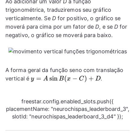
Ao adicionar um valor
D
à função
trigonométrica, traduziremos seu gráfico
verticalmente. Se
D
for positivo, o gráfico se
moverá para cima por um fator de
D
, e se
D
for
negativo, o gráfico se moverá para baixo.
A forma geral da função seno com translação
y=A
=
s
i
n
(
−
)
+
vertical é
.
y
A
B
x
C
D
\sin
B(x-
C)+D
freestar.config.enabled_slots.push({
placementName: "neurochispas_leaderboard_3",
slotId: "neurochispas_leaderboard_3_d4" });