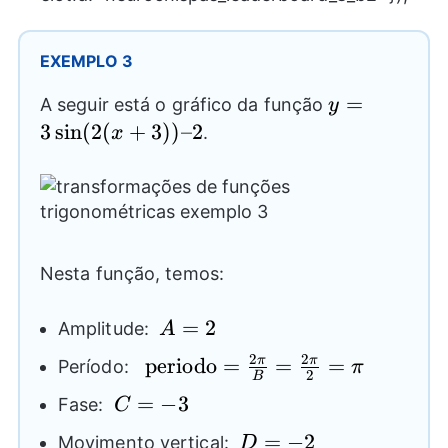
EXEMPLO 3
y=3 \sin
=
A seguir está o gráfico da função
y
(2(x+3))
3
s
i
n
(
2
(
+
3
))
–2
.
x
– 2
Nesta função, temos:
A=2
=
2
Amplitude:
A
2
2
\text{periodo}=\frac{2\pi}
periodo
=
=
=
π
π
Período:
π
2
B
{B}=\frac{2\pi}{2}=\pi
C=-3
=
−
3
Fase:
C
D=-2
=
−
2
Movimento vertical:
D