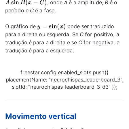
\sin
s
i
n
(
−
)
, onde
A
é a amplitude,
B
é o
A
B
x
C
B(x-
período e
C
é a fase.
C)
y=\sin(x)
=
s
i
n
(
)
O gráfico de
pode ser traduzido
y
x
para a direita ou esquerda. Se
C
for positivo, a
tradução é para a direita e se
C
for negativa, a
tradução é para a esquerda.
freestar.config.enabled_slots.push({
placementName: "neurochispas_leaderboard_3",
slotId: "neurochispas_leaderboard_3_d3" });
Movimento vertical