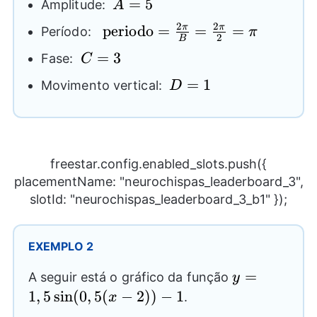
A=5
=
5
Amplitude:
A
2
2
\text{periodo}=\frac{2\pi}
periodo
=
=
=
π
π
Período:
π
2
B
{B}=\frac{2\pi}{2}=\pi
C=3
=
3
Fase:
C
D=1
=
1
Movimento vertical:
D
freestar.config.enabled_slots.push({
placementName: "neurochispas_leaderboard_3",
slotId: "neurochispas_leaderboard_3_b1" });
EXEMPLO 2
y=1,5
=
A seguir está o gráfico da função
y
\sin(0,5(x-
1
,
5
s
i
n
(
0
,
5
(
−
2
))
−
1
.
x
2)) -1