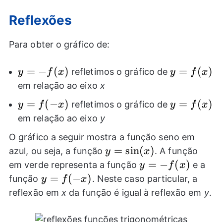
Reflexões
Para obter o gráfico de:
y=-
=
−
(
)
y=f(x)
=
(
)
refletimos o gráfico de
y
f
x
y
f
x
f(x)
em relação ao eixo
x
y=f(-
=
(
−
)
y=f(x)
=
(
)
refletimos o gráfico de
y
f
x
y
f
x
x)
em relação ao eixo
y
O gráfico a seguir mostra a função seno em
y=\sin(x)
=
s
i
n
(
)
azul, ou seja, a função
. A função
y
x
y=-
=
−
(
)
em verde representa a função
e a
y
f
x
f(x)
y=f(-
=
(
−
)
função
. Neste caso particular, a
y
f
x
x)
reflexão em
x
da função é igual à reflexão em
y
.