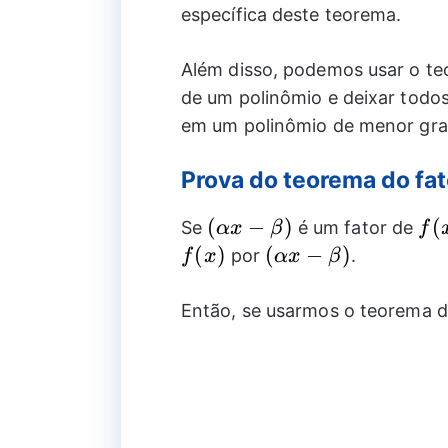
específica deste teorema.
Além disso, podemos usar o te
de um polinômio e deixar todos
em um polinômio de menor grau
Prova do teorema do fat
(\alpha
(
−
)
f(x
(
Se
é um fator de
αx
β
f
x-
(
)
(\alpha
(
−
)
por
.
f
x
αx
β
\beta)
x -
\beta)
Então, se usarmos o teorema 