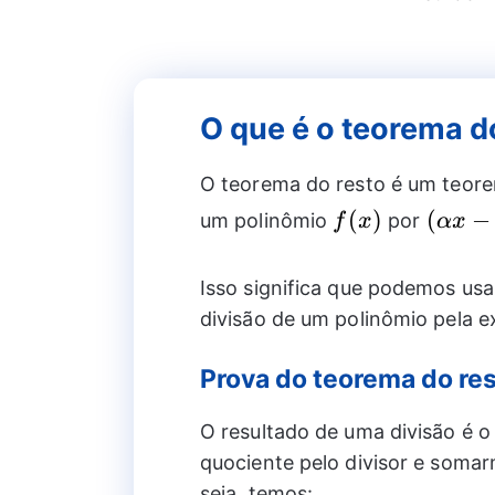
O que é o teorema d
O teorema do resto é um teore
f(x)
(\alph
(
)
(
−
um polinômio
por
f
x
αx
x-
\beta
Isso significa que podemos usa
divisão de um polinômio pela 
Prova do teorema do re
O resultado de uma divisão é o
quociente pelo divisor e somar
seja, temos: