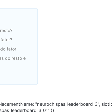
resto?
fator?
do fator
s do resto e
 placementName: "neurochispas_leaderboard_3", slotI
spas_leaderboard_3_01" });