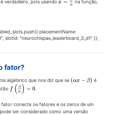
x=\frac{\beta}
=
é verdadeiro, pois usando
na função,
x
α
{\alpha}
nabled_slots.push({ placementName:
, slotId: "neurochispas_leaderboard_3_d1" });
o fator?
(\alpha
(
−
)
ma algébrico que nos diz que se
é
αx
β
(
)
x-
f\left(\frac{
β
=
0
então
.
f
α
\beta)
\beta}
{\alpha}\right)=0
o fator conecta os fatores e os zeros de um
o pode ser considerado como uma versão