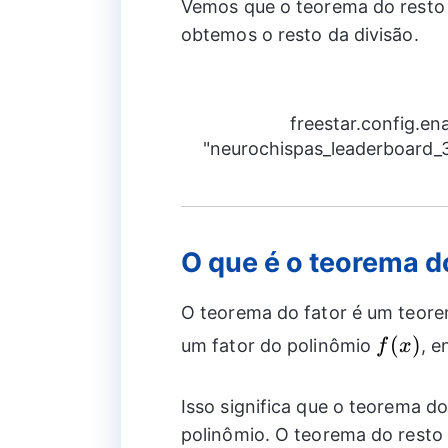
Vemos que o teorema do resto 
obtemos o resto da divisão.
freestar.config.e
"neurochispas_leaderboard_3"
O que é o teorema d
O teorema do fator é um teore
f(x)
(
)
um fator do polinômio
, 
f
x
Isso significa que o teorema d
polinômio. O teorema do rest