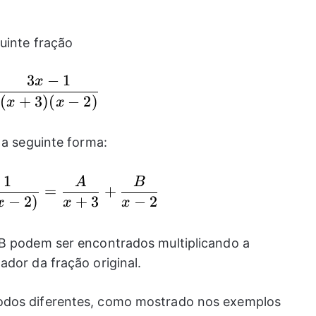
uinte fração
3
−
1
x
\frac{3x-1}{(x+3)(x-2)}
(
+
3
)
(
−
2
)
x
x
 a seguinte forma:
−
1
A
B
\frac{3x-1}{(x+3)(x-2)}=\frac{A}{x
=
+
−
2
)
+
3
−
2
x
x
x
 B podem ser encontrados multiplicando a
ador da fração original.
odos diferentes, como mostrado nos exemplos