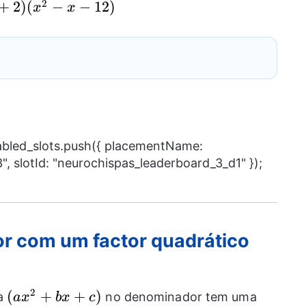
2
+
2
)
(
−
−
12
)
x
x
nabled_slots.push({ placementName:
, slotId: "neurochispas_leaderboard_3_d1" });
r com um factor quadrático
2
(ax^2+bx+c)
(
+
+
)
ma
no denominador tem uma
a
x
b
x
c