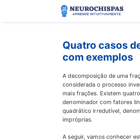
Pular
para
o
conteúdo
Quatro casos de
com exemplos
A decomposição de uma fraçã
considerada o processo inve
mais frações. Existem quatro 
denominador com fatores li
quadrático irredutível, deno
impróprias.
A seguir, vamos conhecer est