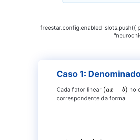
freestar.config.enabled_slots.push({
"neurochi
Caso 1: Denominador
(ax+b)
(
+
)
Cada fator linear
no d
a
x
b
correspondente da forma