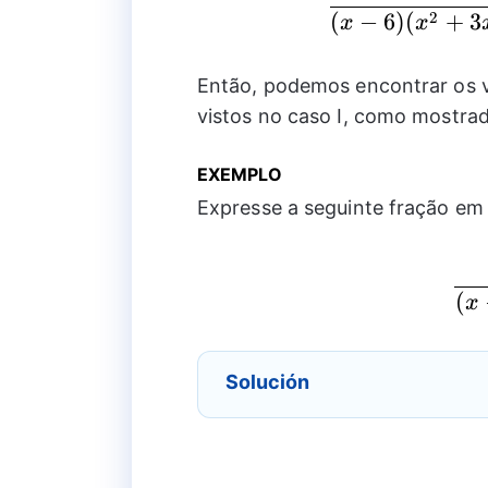
2
(
−
6
)
(
+
3
x
x
Então, podemos encontrar os 
vistos no caso I, como mostrad
EXEMPLO
Expresse a seguinte fração em 
(
x
Solución