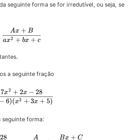
a seguinte forma se for irredutível, ou seja, se
+
A
x
B
\frac{Ax+B}{ax^2+bx+c}
2
+
+
a
x
b
x
c
tantes.
s a seguinte fração
2
7
+
2
−
28
\frac{7x^2+2x-28}{(x-6)(x^2+3x+5)}
x
x
2
−
6
)
(
+
3
+
5
)
x
x
a seguinte forma:
28
+
\frac{7x^2+2x-28}{(x-6)(x^2+3x+5
A
B
x
C