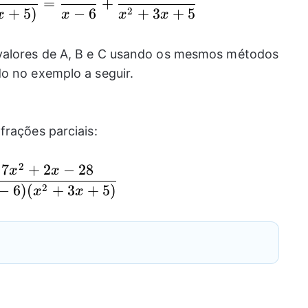
=
+
2
+
5
)
−
6
+
3
+
5
x
x
x
x
valores de A, B e C usando os mesmos métodos
o no exemplo a seguir.
frações parciais:
2
7
+
2
−
28
\frac{7x^2+2x-28}{(x-6)(x^2+3x+5)}
x
x
2
−
6
)
(
+
3
+
5
)
x
x