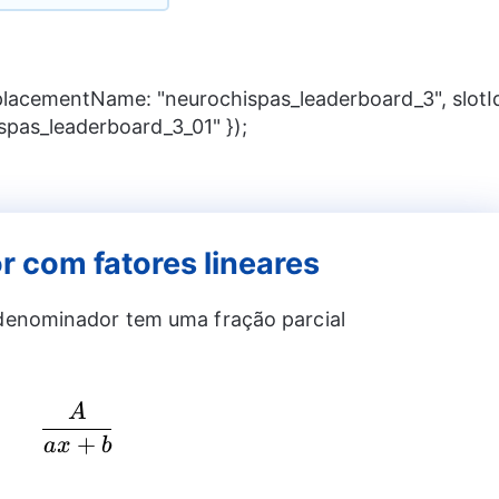
 placementName: "neurochispas_leaderboard_3", slotI
spas_leaderboard_3_01" });
 com fatores lineares
enominador tem uma fração parcial
A
\frac{A}{ax+b}
+
a
x
b