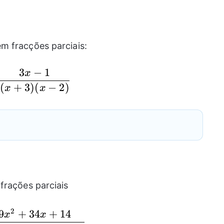
m fracções parciais:
3
−
1
x
\frac{3x-1}{(x+3)(x-2)}
(
+
3
)
(
−
2
)
x
x
frações parciais
2
9
+
34
+
14
\frac{9x^2+34x+14}{(x+2)(x^2-x-12)
x
x