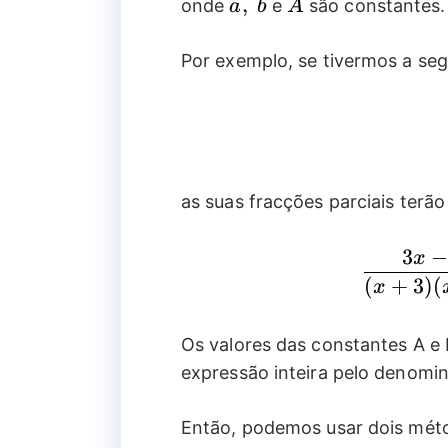
a,~b
,
A
onde
e
são constantes.
a
b
A
Por exemplo, se tivermos a seg
as suas fracções parciais terão
3
x
(
+
3
)
(
x
Os valores das constantes A e
expressão inteira pelo denomin
Então, podemos usar dois mét