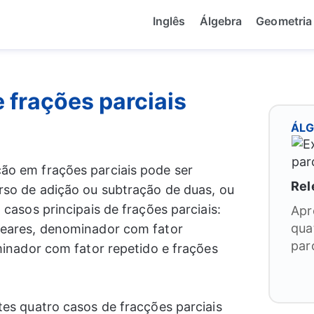
Inglês
Álgebra
Geometria
 frações parciais
ÁL
o em frações parciais pode ser
Rel
rso de adição ou subtração de duas, ou
casos principais de frações parciais:
Apr
qua
neares, denominador com fator
parc
minador com fator repetido e frações
es quatro casos de fracções parciais