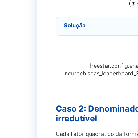
(
x
Solução
freestar.config.e
"neurochispas_leaderboard_3"
Caso 2: Denominado
irredutível
Cada fator quadrático da for