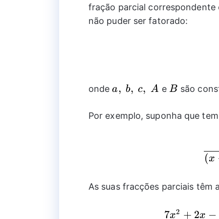
fração parcial correspondente d
não puder ser fatorado:
a,~b,~c,~A
,
,
,
B
onde
e
são cons
a
b
c
A
B
Por exemplo, suponha que temo
(
x
As suas fracções parciais têm 
2
7
+
2
−
x
x