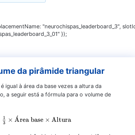
 placementName: "neurochispas_leaderboard_3", slotI
spas_leaderboard_3_01" });
ume da pirâmide triangular
é igual à área da base vezes a altura da
ão, a seguir está a fórmula para o volume de
ˊ
1
lume}
=
×
A
rea base
×
Altura
3
{1}