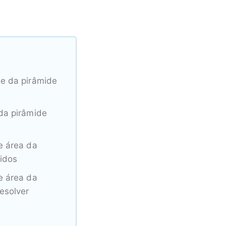
e da pirâmide
da pirâmide
e área da
vidos
e área da
resolver