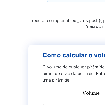
freestar.config.enabled_slots.push({
"neurochi
Como calcular o vol
O volume de qualquer pirâmide 
pirâmide dividida por três. Ent
uma pirâmide:
\text{Vo
Volume
= \frac