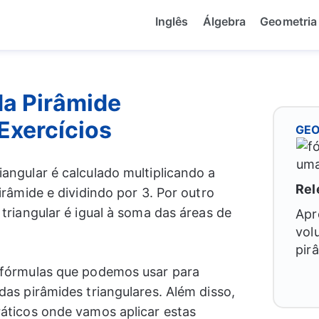
Inglês
Álgebra
Geometria
da Pirâmide
Exercícios
GEO
angular é calculado multiplicando a
Rel
irâmide e dividindo por 3. Por outro
 triangular é igual à soma das áreas de
Apr
vol
pir
 fórmulas que podemos usar para
das pirâmides triangulares. Além disso,
ráticos onde vamos aplicar estas