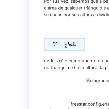
{3}\ti
Por sua vez, sabemos que a bas
\text{Á
a área de qualquer triângulo é
base}\t
sua base por sua altura e divid
\text{Al
1
V=\frac{1}
=
V
bah
6
{6}bah
onde,
b
é o comprimento da ba
do triângulo e
h
é a altura da p
freestar.config.e