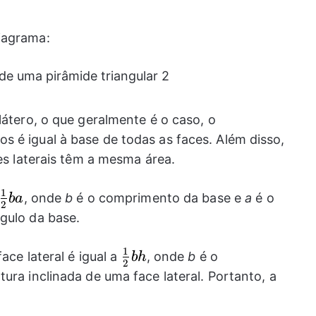
iagrama:
látero, o que geralmente é o caso, o
 é igual à base de todas as faces. Além disso,
ces laterais têm a mesma área.
1
\frac{1}
, onde
b
é o comprimento da base e
a
é o
ba
2
{2}ba
gulo da base.
1
\frac{1}
ace lateral é igual a
, onde
b
é o
bh
2
{2} bh
ltura inclinada de uma face lateral. Portanto, a