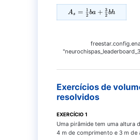
1
3
A_{s}=\frac{1}
=
+
A
ba
bh
s
2
2
{2}ba+\frac{3}
{2}bh
freestar.config.e
"neurochispas_leaderboard_3"
Exercícios de volume
resolvidos
EXERCÍCIO 1
Uma pirâmide tem uma altura d
4 m de comprimento e 3 m de a