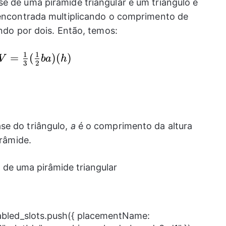
mes
e de uma pirâmide triangular é um triângulo e
rea
 encontrada multiplicando o comprimento de
imes
indo por dois. Então, temos:
tura}
1
1
V=\frac{1}
=
(
)
(
)
V
ba
h
3
2
{3}
(\frac{1}
{2}ba)(h)
se do triângulo,
a
é o comprimento da altura
irâmide.
nabled_slots.push({ placementName: