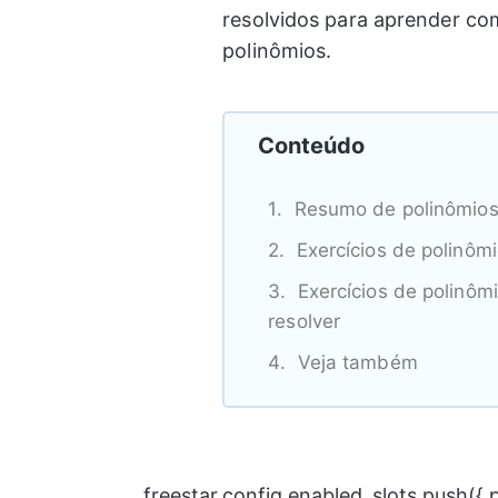
resolvidos para aprender co
polinômios.
Conteúdo
Resumo de polinômio
Exercícios de polinômi
Exercícios de polinôm
resolver
Veja também
freestar.config.enabled_slots.push({