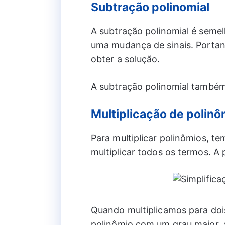
Subtração polinomial
A subtração polinomial é seme
uma mudança de sinais. Portan
obter a solução.
A subtração polinomial també
Multiplicação de polinô
Para multiplicar polinômios, te
multiplicar todos os termos. A 
Quando multiplicamos para do
polinômio com um grau maior,