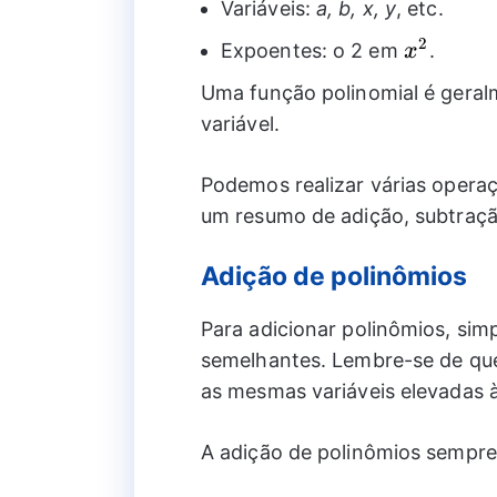
Variáveis:
a, b, x, y
, etc.
2
{{x}^2}
Expoentes: o 2 em
.
x
Uma função polinomial é gera
variável.
Podemos realizar várias oper
um resumo de adição, subtração
Adição de polinômios
Para adicionar polinômios, si
semelhantes. Lembre-se de qu
as mesmas variáveis ​​elevadas
A adição de polinômios sempre