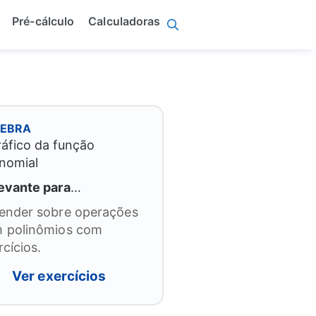
Pré-cálculo
Calculadoras
GEBRA
evante para
…
ender sobre operações
 polinômios com
rcícios.
Ver exercícios