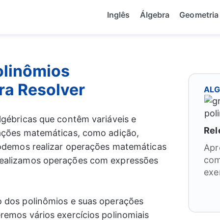
Inglês
Álgebra
Geometria
olinômios
ra Resolver
AL
gébricas que contêm variáveis ​​e
Rel
ações matemáticas, como adição,
Podemos realizar operações matemáticas
Apr
com
ealizamos operações com expressões
exe
 dos polinômios e suas operações
remos vários exercícios polinomiais