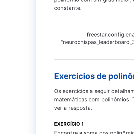
constante.
freestar.config.e
"neurochispas_leaderboard_3"
Exercícios de polin
Os exercícios a seguir detalha
matemáticas com polinômios. T
ver a resposta.
EXERCÍCIO 1
Encontre a soma dos polinômi