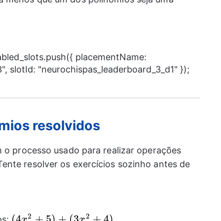
nabled_slots.push({ placementName:
, slotId: "neurochispas_leaderboard_3_d1" });
ômios resolvidos
m o processo usado para realizar operações
ente resolver os exercícios sozinho antes de
2
2
(4{{x}^2}+5)+
(
4
+
5
)
+
(
3
+
4
)
os:
.
x
x