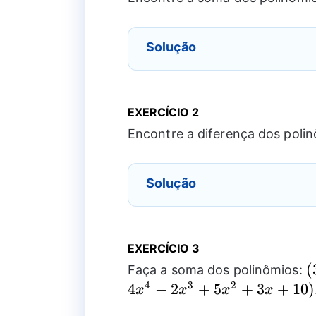
Solução
EXERCÍCIO 2
Encontre a diferença dos poli
Solução
EXERCÍCIO 3
(
(
Faça a soma dos polinômios:
4
3
2
4
−
2
+
5
+
3
+
10
)
x
x
x
x