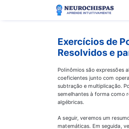
Pular
para
o
conteúdo
Exercícios de P
Resolvidos e pa
Polinômios são expressões al
coeficientes junto com oper
subtração e multiplicação. 
semelhantes à forma como r
algébricas.
A seguir, veremos um resumo
matemáticas. Em seguida, ve