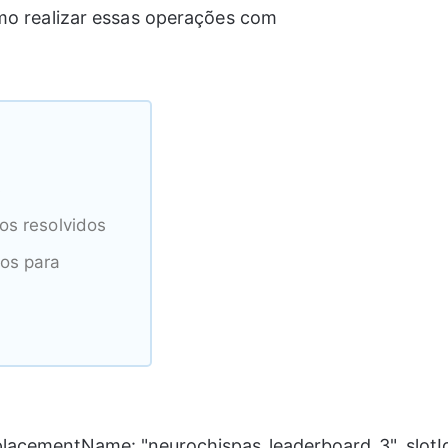
mo realizar essas operações com
s
os resolvidos
ios para
 placementName: "neurochispas_leaderboard_3", slotI