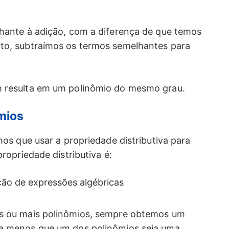
lhante à adição, com a diferença de que temos
to, subtraímos os termos semelhantes para
m resulta em um polinômio do mesmo grau.
mios
mos que usar a propriedade distributiva para
propriedade distributiva é:
is ou mais polinômios, sempre obtemos um
 a menos que um dos polinômios seja uma