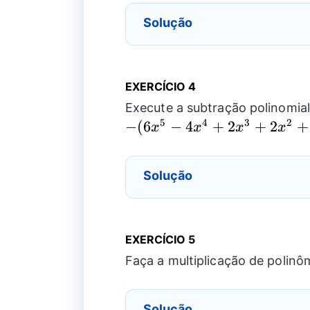
Solução
EXERCÍCIO 4
Execute a subtração polinomia
5
4
3
2
−
(
6
−
4
+
2
+
2
+
x
x
x
x
Solução
EXERCÍCIO 5
Faça a multiplicação de polinô
Solução