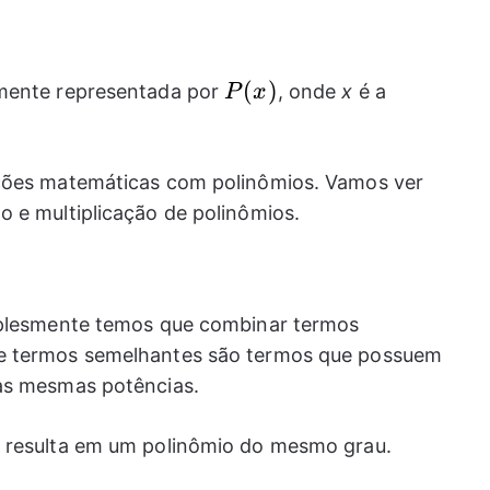
P(x)
(
)
lmente representada por
, onde
x
é a
P
x
ações matemáticas com polinômios. Vamos ver
 e multiplicação de polinômios.
mplesmente temos que combinar termos
e termos semelhantes são termos que possuem
 às mesmas potências.
 resulta em um polinômio do mesmo grau.