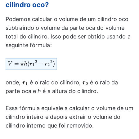
cilindro oco?
Podemos calcular o volume de um cilindro oco
subtraindo o volume da parte oca do volume
total do cilindro. Isso pode ser obtido usando a
seguinte fórmula:
2
2
=
V=\pi
(
−
)
V
πh
r
r
1
2
h({{r_{1}}^2}-
{{r_{2}}^2})
r_{1}
r_{2}
onde,
é o raio do cilindro,
é o raio da
r
r
1
2
parte oca e
h
é a altura do cilindro.
Essa fórmula equivale a calcular o volume de um
cilindro inteiro e depois extrair o volume do
cilindro interno que foi removido.