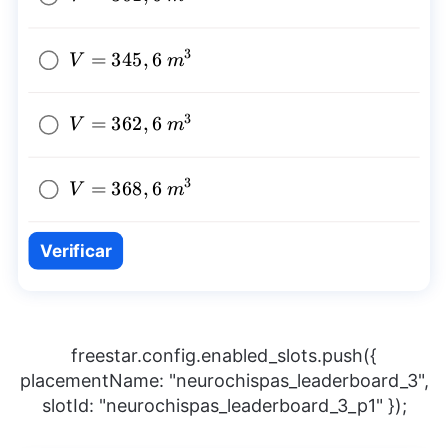
{{m}^3}
3
V=345,6~
=
345
,
6
V
m
{{m}^3}
3
V=362,6~
=
362
,
6
V
m
{{m}^3}
3
V=368,6~
=
368
,
6
V
m
{{m}^3}
Verificar
freestar.config.enabled_slots.push({
placementName: "neurochispas_leaderboard_3",
slotId: "neurochispas_leaderboard_3_p1" });