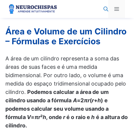
Pular
Menu
para
o
conteúdo
Área e Volume de um Cilindro
– Fórmulas e Exercícios
A área de um cilindro representa a soma das
áreas de suas faces e é uma medida
bidimensional. Por outro lado, o volume é uma
medida do espaço tridimensional ocupado pelo
cilindro.
Podemos calcular a área de um
cilindro usando a fórmula
A
=2
πr
(
r
+
h
) e
podemos calcular seu volume usando a
fórmula
V
=
πr
²
h
, onde
r
é o raio e
h
é a altura do
cilindro.