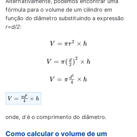
Alternativamente, podemos encontrar uma
fórmula para o volume de um cilindro em
função do diâmetro substituindo a expressão
r=d/2:
2
=
V=\pi
×
V
π
r
h
{{r}^2}\times
2
h
V=\pi
=
(
)
×
d
V
π
h
2
{{(\frac{d}
{2})}^2}\times
2
V=\pi
=
×
d
V
π
h
4
h
\frac{{{d}^2}}
{4}\times h
2
V=
π
d
=
×
V
h
4
\frac{\pi{{d}^2}}
{4}\times h
onde,
d
é o comprimento do diâmetro.
Como calcular o volume de um