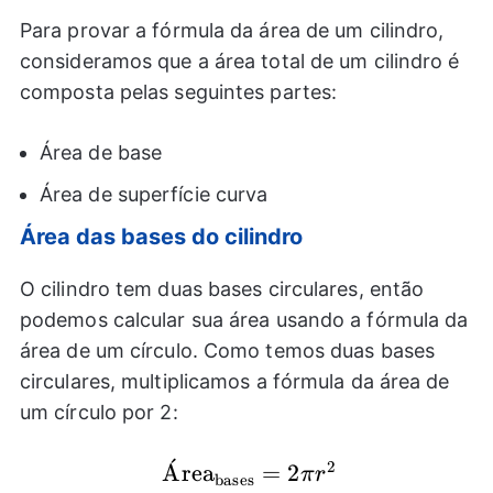
Para provar a fórmula da área de um cilindro,
consideramos que a área total de um cilindro é
composta pelas seguintes partes:
Área de base
Área de superfície curva
Área das bases do cilindro
O cilindro tem duas bases circulares, então
podemos calcular sua área usando a fórmula da
área de um círculo. Como temos duas bases
circulares, multiplicamos a fórmula da área de
um círculo por 2:
ˊ
2
\text{Área}_{\text{bases}}=
A
rea
=
2
π
r
bases