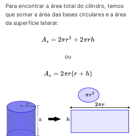
Para encontrar a área total do cilindro, temos
que somar a área das bases circulares e a área
da superfície lateral:
2
A_{s}=2\pi
=
2
+
2
A
π
r
π
r
h
s
{{r}^2}+2\pi
r h
ou
A_{s}=2\pi
=
2
(
+
)
A
π
r
r
h
s
r(r+h)