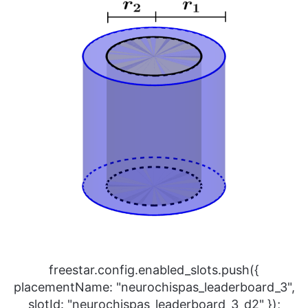
freestar.config.enabled_slots.push({
placementName: "neurochispas_leaderboard_3",
slotId: "neurochispas_leaderboard_3_d2" });