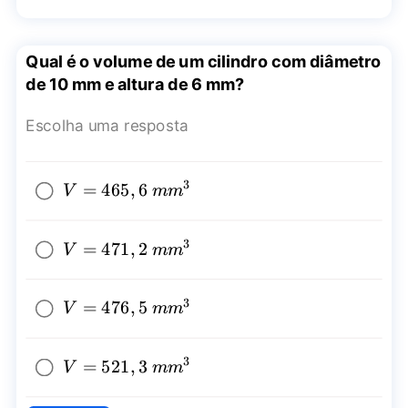
Qual é o volume de um cilindro com diâmetro
de 10 mm e altura de 6 mm?
Escolha uma resposta
3
V=465,6~
=
465
,
6
V
mm
{{mm}^3}
3
V=471,2~
=
471
,
2
V
mm
{{mm}^3}
3
V=476,5~
=
476
,
5
V
mm
{{mm}^3}
3
V=521,3~
=
521
,
3
V
mm
{{mm}^3}