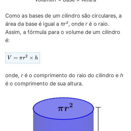
Como as bases de um cilindro são circulares, a
área da base é igual a
πr²
, onde
r
é o raio.
Assim, a fórmula para o volume de um cilindro
é:
2
=
V=\pi
×
V
π
r
h
{{r}^2}\times
h
onde,
r
é o comprimento do raio do cilindro e
h
é o comprimento de sua altura.