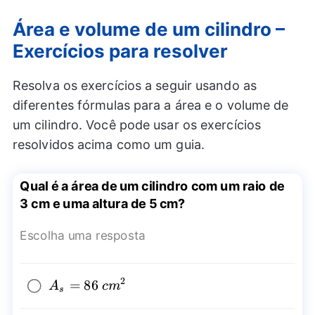
Área e volume de um cilindro –
Exercícios para resolver
Resolva os exercícios a seguir usando as
diferentes fórmulas para a área e o volume de
um cilindro. Você pode usar os exercícios
resolvidos acima como um guia.
Qual é a área de um cilindro com um raio de
3 cm e uma altura de 5 cm?
Escolha uma resposta
2
A_{s}=86~
=
86
A
c
m
s
{{cm}^2}