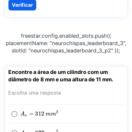
Verificar
freestar.config.enabled_slots.push({
placementName: "neurochispas_leaderboard_3",
slotId: "neurochispas_leaderboard_3_p2" });
Encontre a área de um cilindro com um
diâmetro de 8 mm e uma altura de 11 mm.
Escolha uma resposta
2
A_{s}=312~
=
312
A
mm
s
{{mm}^2}
2