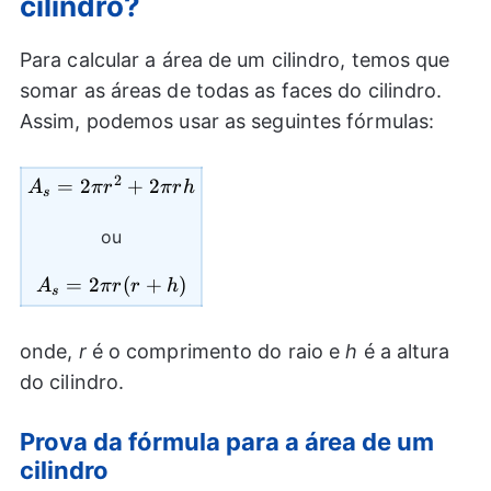
cilindro?
Para calcular a área de um cilindro, temos que
somar as áreas de todas as faces do cilindro.
Assim, podemos usar as seguintes fórmulas:
2
A_{s}=2\pi
=
2
+
2
A
π
r
π
r
h
s
{{r}^2}+2\pi
r h
ou
A_{s}=2\pi
=
2
(
+
)
A
π
r
r
h
s
r(r+h)
onde,
r
é o comprimento do raio e
h
é a altura
do cilindro.
Prova da fórmula para a área de um
cilindro