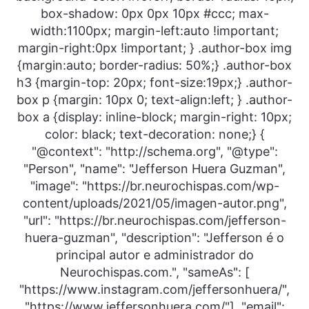
box-shadow: 0px 0px 10px #ccc; max-
width:1100px; margin-left:auto !important;
margin-right:0px !important; } .author-box img
{margin:auto; border-radius: 50%;} .author-box
h3 {margin-top: 20px; font-size:19px;} .author-
box p {margin: 10px 0; text-align:left; } .author-
box a {display: inline-block; margin-right: 10px;
color: black; text-decoration: none;} {
"@context": "http://schema.org", "@type":
"Person", "name": "Jefferson Huera Guzman",
"image": "https://br.neurochispas.com/wp-
content/uploads/2021/05/imagen-autor.png",
"url": "https://br.neurochispas.com/jefferson-
huera-guzman", "description": "Jefferson é o
principal autor e administrador do
Neurochispas.com.", "sameAs": [
"https://www.instagram.com/jeffersonhuera/",
"https://www.jeffersonhuera.com/"], "email":