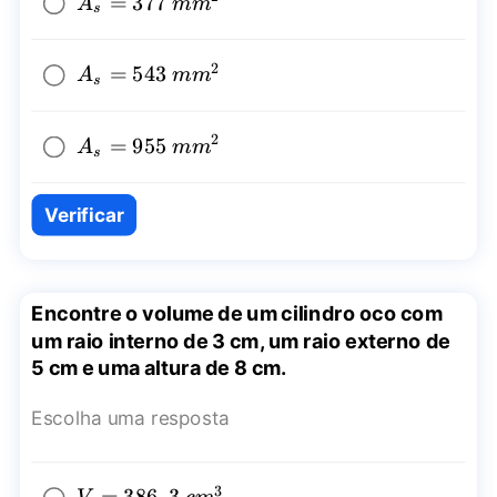
A_{s}=377~
=
377
A
mm
s
{{mm}^2}
2
A_{s}=543~
=
543
A
mm
s
{{mm}^2}
2
A_{s}=955~
=
955
A
mm
s
{{mm}^2}
Verificar
Encontre o volume de um cilindro oco com
um raio interno de 3 cm, um raio externo de
5 cm e uma altura de 8 cm.
Escolha uma resposta
3
V=386,3~
=
386
,
3