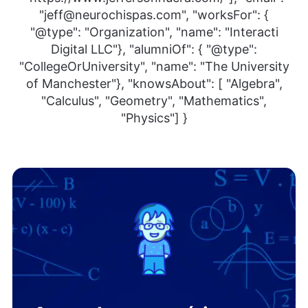
"jeff@neurochispas.com", "worksFor": {
"@type": "Organization", "name": "Interacti
Digital LLC"}, "alumniOf": { "@type":
"CollegeOrUniversity", "name": "The University
of Manchester"}, "knowsAbout": [ "Algebra",
"Calculus", "Geometry", "Mathematics",
"Physics"] }