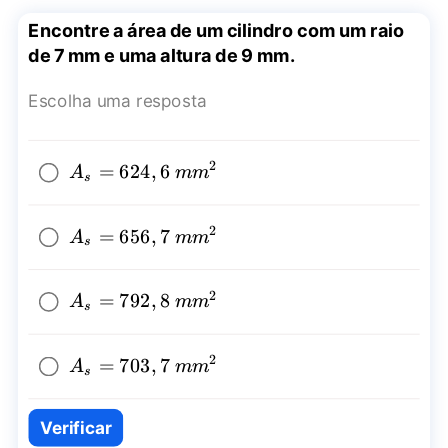
Encontre a área de um cilindro com um raio
de 7 mm e uma altura de 9 mm.
Escolha uma resposta
2
A_{s}=624,6~
=
624
,
6
A
mm
s
{{mm}^2}
2
A_{s}=656,7~
=
656
,
7
A
mm
s
{{mm}^2}
2
A_{s}=792,8~
=
792
,
8
A
mm
s
{{mm}^2}
2
A_{s}=703,7~
=
703
,
7
A
mm
s
{{mm}^2}
Verificar