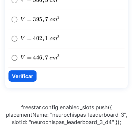
V
c
m
{{cm}^3}
3
V=395,7~
=
395
,
7
V
c
m
{{cm}^3}
3
V=402,1~
=
402
,
1
V
c
m
{{cm}^3}
3
V=446,7~
=
446
,
7
V
c
m
{{cm}^3}
Verificar
freestar.config.enabled_slots.push({
placementName: "neurochispas_leaderboard_3",
slotId: "neurochispas_leaderboard_3_d4" });