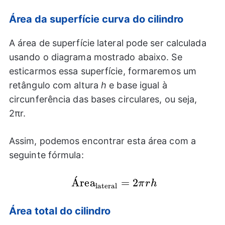
Área da superfície curva do cilindro
A área de superfície lateral pode ser calculada
usando o diagrama mostrado abaixo. Se
esticarmos essa superfície, formaremos um
retângulo com altura
h
e base igual à
circunferência das bases circulares, ou seja,
2πr.
Assim, podemos encontrar esta área com a
seguinte fórmula:
ˊ
\text{Área}_{\text{lateral}}=
A
rea
=
2
π
r
h
lateral
r h
Área total do cilindro