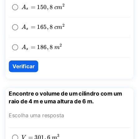
2
A_{s}=150,8~
=
150
,
8
A
c
m
s
{{cm}^2}
2
A_{s}=165,8~
=
165
,
8
A
c
m
s
{{cm}^2}
2
A_{s}=186,8~
=
186
,
8
A
m
s
{{m}^2}
Verificar
Encontre o volume de um cilindro com um
raio de 4 m e uma altura de 6 m.
Escolha uma resposta
3
V=301,6~
=
301
,
6
V
m