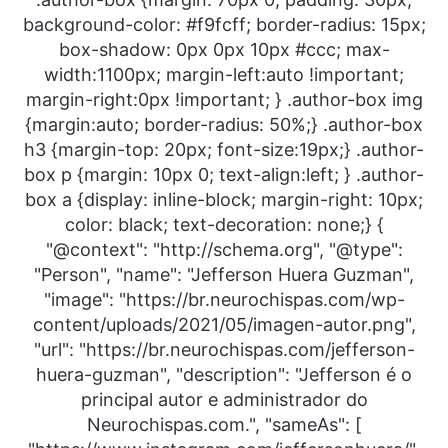
background-color: #f9fcff; border-radius: 15px;
box-shadow: 0px 0px 10px #ccc; max-
width:1100px; margin-left:auto !important;
margin-right:0px !important; } .author-box img
{margin:auto; border-radius: 50%;} .author-box
h3 {margin-top: 20px; font-size:19px;} .author-
box p {margin: 10px 0; text-align:left; } .author-
box a {display: inline-block; margin-right: 10px;
color: black; text-decoration: none;} {
"@context": "http://schema.org", "@type":
"Person", "name": "Jefferson Huera Guzman",
"image": "https://br.neurochispas.com/wp-
content/uploads/2021/05/imagen-autor.png",
"url": "https://br.neurochispas.com/jefferson-
huera-guzman", "description": "Jefferson é o
principal autor e administrador do
Neurochispas.com.", "sameAs": [