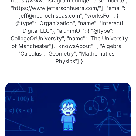
"https://www.instagram.com/jeffersonhuera/",
"https://www.jeffersonhuera.com/"], "email":
"jeff@neurochispas.com", "worksFor": {
"@type": "Organization", "name": "Interacti
Digital LLC"}, "alumniOf": { "@type":
"CollegeOrUniversity", "name": "The University
of Manchester"}, "knowsAbout": [ "Algebra",
"Calculus", "Geometry", "Mathematics",
"Physics"] }