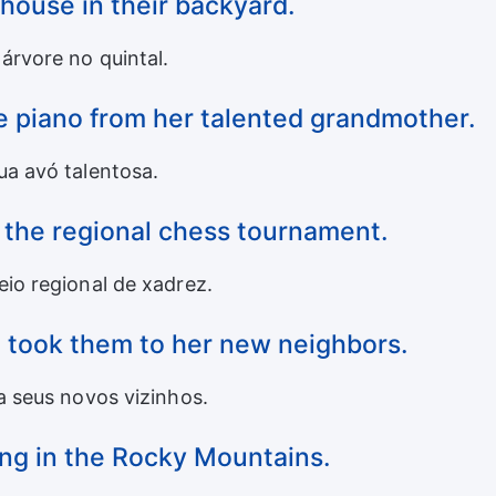
ehouse in their backyard.
árvore no quintal.
he piano from her talented grandmother.
ua avó talentosa.
 the regional chess tournament.
io regional de xadrez.
 took them to her new neighbors.
a seus novos vizinhos.
ng in the Rocky Mountains.