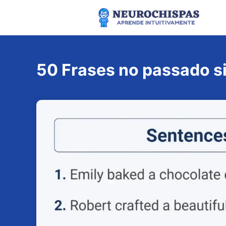
Pular
para
o
conteúdo
50 Frases no passado s