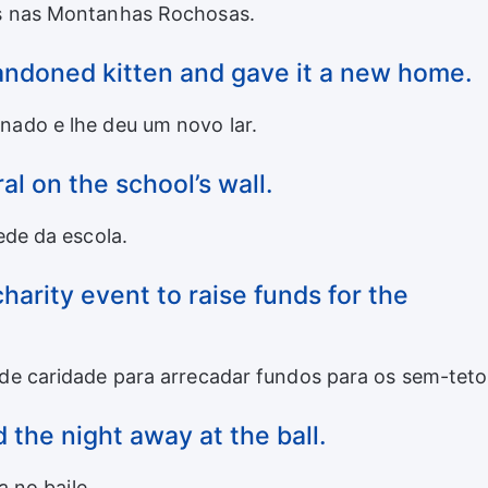
s nas Montanhas Rochosas.
andoned kitten and gave it a new home.
ado e lhe deu um novo lar.
al on the school’s wall.
ede da escola.
harity event to raise funds for the
e caridade para arrecadar fundos para os sem-teto
 the night away at the ball.
a no baile.