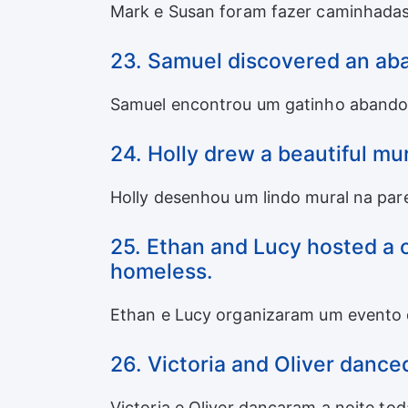
Mark e Susan foram fazer caminhada
23. Samuel discovered an ab
Samuel encontrou um gatinho abandon
24. Holly drew a beautiful mur
Holly desenhou um lindo mural na par
25. Ethan and Lucy hosted a c
homeless.
Ethan e Lucy organizaram um evento d
26. Victoria and Oliver danced
Victoria e Oliver dançaram a noite tod